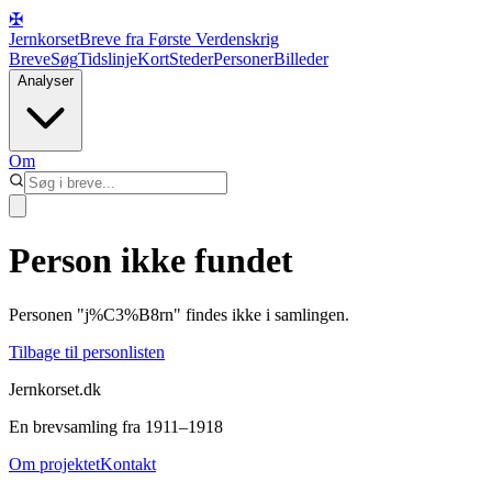
✠
Jernkorset
Breve fra Første Verdenskrig
Breve
Søg
Tidslinje
Kort
Steder
Personer
Billeder
Analyser
Om
Person ikke fundet
Personen "
j%C3%B8rn
" findes ikke i samlingen.
Tilbage til personlisten
Jernkorset.dk
En brevsamling fra 1911–1918
Om projektet
Kontakt