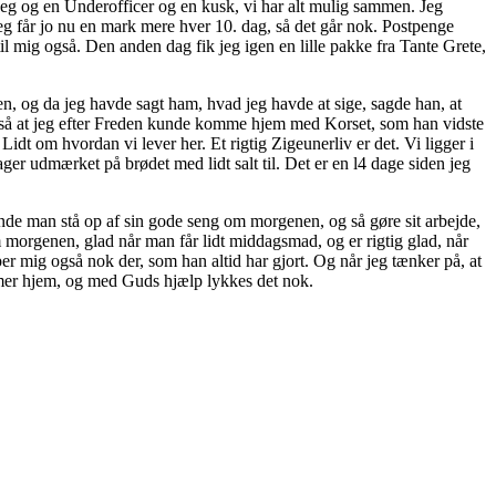
 Jeg og en Underofficer og en kusk, vi har alt mulig sammen. Jeg
eg får jo nu en mark mere hver 10. dag, så det går nok. Postpenge
til mig også. Den anden dag fik jeg igen en lille pakke fra Tante Grete,
, og da jeg havde sagt ham, hvad jeg havde at sige, sagde han, at
r, så at jeg efter Freden kunde komme hjem med Korset, som han vidste
dt om hvordan vi lever her. Et rigtig Zigeunerliv er det. Vi ligger i
mager udmærket på brødet med lidt salt til. Det er en l4 dage siden jeg
unde man stå op af sin gode seng om morgenen, og så gøre sit arbejde,
m morgenen, glad når man får lidt middagsmad, og er rigtig glad, når
er mig også nok der, som han altid har gjort. Og når jeg tænker på, at
ommer hjem, og med Guds hjælp lykkes det nok.