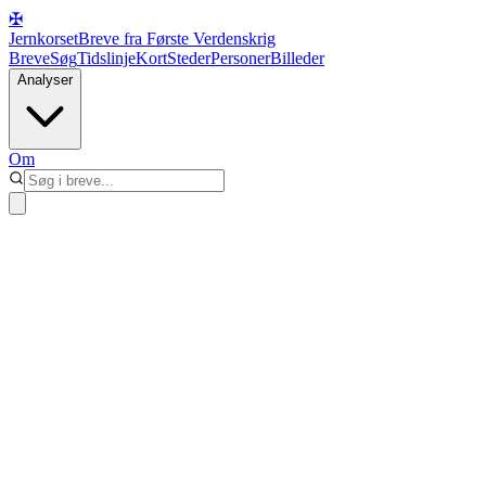
✠
Jernkorset
Breve fra Første Verdenskrig
Breve
Søg
Tidslinje
Kort
Steder
Personer
Billeder
Analyser
Om