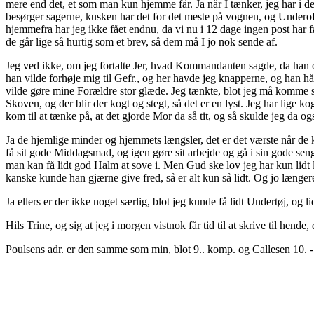
mere end det, et som man kun hjemme får. Ja når I tænker, jeg har i de
besørger sagerne, kusken har det for det meste på vognen, og Underoff
hjemmefra har jeg ikke fået endnu, da vi nu i 12 dage ingen post har få
de går lige så hurtig som et brev, så dem må I jo nok sende af.
Jeg ved ikke, om jeg fortalte Jer, hvad Kommandanten sagde, da han 
han vilde forhøje mig til Gefr., og her havde jeg knapperne, og han h
vilde gøre mine Forældre stor glæde. Jeg tænkte, blot jeg må komme sun
Skoven, og der blir der kogt og stegt, så det er en lyst. Jeg har lige k
kom til at tænke på, at det gjorde Mor da så tit, og så skulde jeg da o
Ja de hjemlige minder og hjemmets længsler, det er det værste når de 
få sit gode Middagsmad, og igen gøre sit arbejde og gå i sin gode seng
man kan få lidt god Halm at sove i. Men Gud ske lov jeg har kun lidt l
kanske kunde han gjærne give fred, så er alt kun så lidt. Og jo læng
Ja ellers er der ikke noget særlig, blot jeg kunde få lidt Undertøj, og 
Hils Trine, og sig at jeg i morgen vistnok får tid til at skrive til hend
Poulsens adr. er den samme som min, blot 9.. komp. og Callesen 10. -