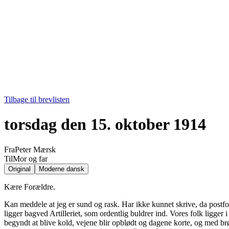
Tilbage til brevlisten
torsdag den 15. oktober 1914
Fra
Peter Mærsk
Til
Mor og far
Original
Moderne dansk
Kære Forældre.
Kan meddele at jeg er sund og rask. Har ikke kunnet skrive, da postfo
ligger bagved Artilleriet, som ordentlig buldrer ind. Vores folk ligge
begyndt at blive kold, vejene blir opblødt og dagene korte, og med brø