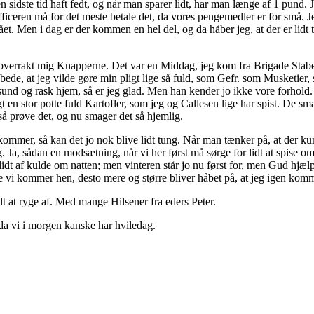
n sidste tid haft fedt, og når man sparer lidt, har man længe af 1 pund.
iceren må for det meste betale det, da vores pengemedler er for små. J
et. Men i dag er der kommen en hel del, og da håber jeg, at der er lidt 
overrakt mig Knapperne. Det var en Middag, jeg kom fra Brigade Staben
åbede, at jeg vilde gøre min pligt lige så fuld, som Gefr. som Musketie
d og rask hjem, så er jeg glad. Men han kender jo ikke vore forhold. Li
ogt en stor potte fuld Kartofler, som jeg og Callesen lige har spist. De s
gså prøve det, og nu smager det så hjemlig.
kommer, så kan det jo nok blive lidt tung. Når man tænker på, at der k
. Ja, sådan en modsætning, når vi her først må sørge for lidt at spise o
idt af kulde om natten; men vinteren står jo nu først for, men Gud hjælp
ere vi kommer hen, desto mere og større bliver håbet på, at jeg igen k
lidt at ryge af. Med mange Hilsener fra eders Peter.
e, da vi i morgen kanske har hviledag.