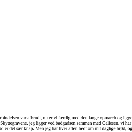
rbindelsen var afbrudt, nu er vi færdig med den lange opmarch og ligger
r i Skyttegravene, jeg ligger ved badgadsen sammen med Callesen, vi har s
d er det sær knap. Men jeg har hver aften bedt om mit daglige brød, og G