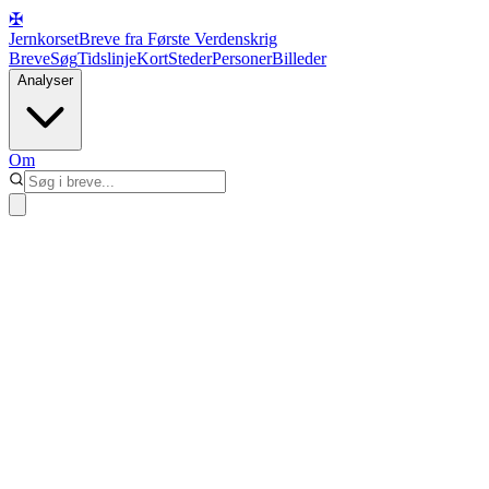
✠
Jernkorset
Breve fra Første Verdenskrig
Breve
Søg
Tidslinje
Kort
Steder
Personer
Billeder
Analyser
Om