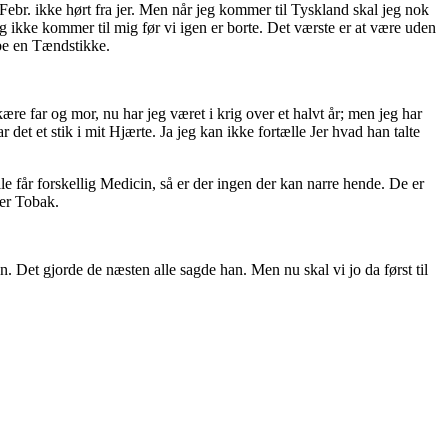
 Febr. ikke hørt fra jer. Men når jeg kommer til Tyskland skal jeg nok
dog ikke kommer til mig før vi igen er borte. Det værste er at være uden
øbe en Tændstikke.
kære far og mor, nu har jeg været i krig over et halvt år; men jeg har
t et stik i mit Hjærte. Ja jeg kan ikke fortælle Jer hvad han talte
får forskellig Medicin, så er der ingen der kan narre hende. De er
ler Tobak.
n. Det gjorde de næsten alle sagde han. Men nu skal vi jo da først til