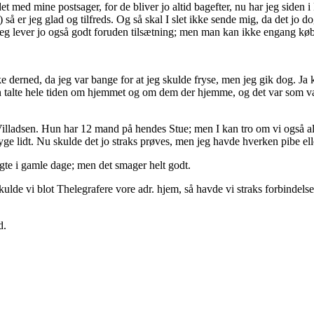
t med mine postsager, for de bliver jo altid bagefter, nu har jeg siden i
 så er jeg glad og tilfreds. Og så skal I slet ikke sende mig, da det jo 
. Jeg lever jo også godt foruden tilsætning; men man kan ikke engang k
ke derned, da jeg var bange for at jeg skulde fryse, men jeg gik dog. Ja 
talte hele tiden om hjemmet og om dem der hjemme, og det var som var de
adsen. Hun har 12 mand på hendes Stue; men I kan tro om vi også alle 
 ryge lidt. Nu skulde det jo straks prøves, men jeg havde hverken pibe el
gte i gamle dage; men det smager helt godt.
kulde vi blot Thelegrafere vore adr. hjem, så havde vi straks forbindelse
d.