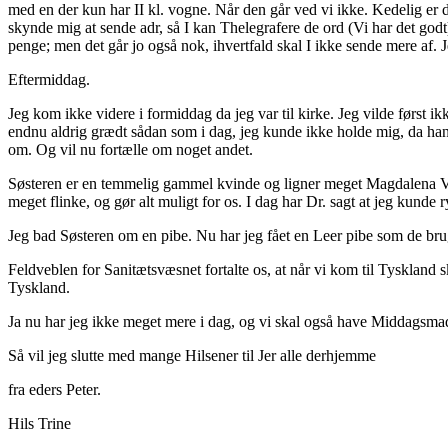
med en der kun har II kl. vogne. Når den går ved vi ikke. Kedelig er de
skynde mig at sende adr, så I kan Thelegrafere de ord (Vi har det godt)
penge; men det går jo også nok, ihvertfald skal I ikke sende mere af
Eftermiddag.
Jeg kom ikke videre i formiddag da jeg var til kirke. Jeg vilde først ik
endnu aldrig grædt sådan som i dag, jeg kunde ikke holde mig, da han 
om. Og vil nu fortælle om noget andet.
Søsteren er en temmelig gammel kvinde og ligner meget Magdalena Vill
meget flinke, og gør alt muligt for os. I dag har Dr. sagt at jeg kunde
Jeg bad Søsteren om en pibe. Nu har jeg fået en Leer pibe som de bru
Feldveblen for Sanitætsvæsnet fortalte os, at når vi kom til Tyskland s
Tyskland.
Ja nu har jeg ikke meget mere i dag, og vi skal også have Middagsma
Så vil jeg slutte med mange Hilsener til Jer alle derhjemme
fra eders Peter.
Hils Trine