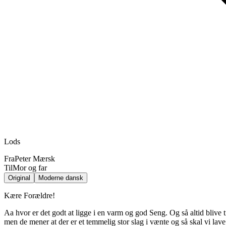
Lods
Fra
Peter Mærsk
Til
Mor og far
Original
Moderne dansk
Kære Forældre!
Aa hvor er det godt at ligge i en varm og god Seng. Og så altid blive 
men de mener at der er et temmelig stor slag i vænte og så skal vi la