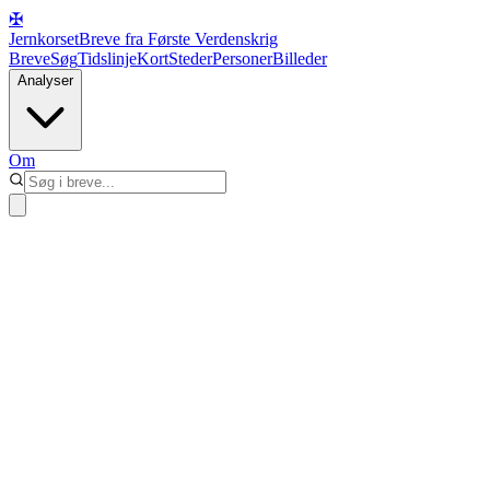
✠
Jernkorset
Breve fra Første Verdenskrig
Breve
Søg
Tidslinje
Kort
Steder
Personer
Billeder
Analyser
Om