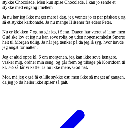
stykke Chocolade. Men kun spise Chocolade, I kan jo sende et
stykke med engang imellem
Ja nu har jeg ikke meget mere i dag, jeg vænter jo et par påskeæg og
så et stykke karbonade. Ja nu mange Hilsener fra eders Peter.
Nu er klokken 7 og nu går jeg i Seng. Dagen har været så lang; men
Gud ske lov at jeg nu kan sove rolig og uden nogensomhelst Smerte
helt til Morgen tidlig. Ja når jeg tænker på da jeg lå syg, hvor havde
jeg angst for natten.
Jeg er altid oppe kl. 6 om morgenen, jeg kan ikke sove længere,
vasker mig, ordner min seng, og går frem og tilbage på Korridoen til
kl. 7½ så får vi kaffe. Ja nu ikke mere, God nat.
Mor, må jeg også få et lille stykke ost; men ikke så meget af gangen,
da jeg jo da heller ikke spiser så galt.