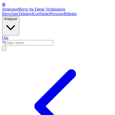
✠
Jernkorset
Breve fra Første Verdenskrig
Breve
Søg
Tidslinje
Kort
Steder
Personer
Billeder
Analyser
Om