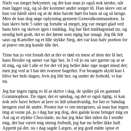
Niels var meget bekymret, og det kan man jo også nok tænke, når
man ligger syg, og så der kommer andre sorger til. Han skrev om at
han var hårdt såret og at de ikke havde hørt fra ham så og så længe.
Men de kan dog søge oplysning gennem Generalkommandoen. Ja
han skrev hele 5 sider og fortalte så meget, jeg var meget glad ved
hans brev og skriver igen i middag. Jeg har fået middagsmad nu, og
nemlig helt godt, det er det første som rigtig har smagt. Jeg fik lidt
saus og Kartofler og et lille stykke Steg, det var kun halv portion for
at prøve om jeg kunde tåle det.
Trine har jo vist fortalt det at der er død en mere af dem der lå her,
hans Broder og søster var lige her. Ja I vil jo nu sær gærne op at se
til mig, og når I alle er for det vil jeg heller ikke sige noget imod det;
men jeg ved at I har det sværere bagefter. For besøgets skyld kan I
blive her hele dagen, hvis jeg blir her, og under de forhold, vi har
nu.
Jeg har ingen rigtig ro til at skrive i dag, de spiller på en gammel
Grammophon. De siger, det er søndag, og det er også rigtig, vi kan
nok selv have behov at lave os lidt udsædvanlig, for her er Søndag
længere end de andre. Posten har vi om morgenen, så man har ingen
ting at vente på, jo i dag har jeg dog, den gamle kone bringer mig en
Aal og et stykke Chocolade, nu har jeg ikke fået siden da I sendte
mig, det har været mig streng forbudt, jeg har nu heller ikke haft
Appetit på det, nu i dag sagde Lægen, at jeg godt måtte spise et