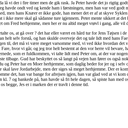
 da lå vi der i fire timer men de gik rask. Ja Peter havde det jo rigtig 
 jeg havde ondt ved og kende ham i førstningen, men han var ved godt m
 med, men hans Knæer er ikke gode, han mener det er af at skyve Syklen fo
 at i ikke mere skal gå sådanne ture igjennem. Peter mente sikkert at d
et om Fred herhjemme, men her er nu altid meget vrøvl i gang, alle vil d
e os, at gå over ? det har eller været en hård tur for Jens Tøjsen i de
 han helt selv forstå, og han skulde overveje det og tale lidt med hans 
nogen til, det må vi være meget varsomme med, vi ved ikke hvordan det v
 Fare, hvor vi går, og jeg tror helt bestemt at den vor herre vil bevare
ernede, som er fuldkommen, vi talte lidt med Peter om, at der var nogen 
tilbage. Gud har beskyttet os så langt på vejen han fører os også nok res
 du og Peter har en Moer herhjemme, som daglig beder for jer og i selv o
e skal lave Jordarbejde, men der siges så meget herhjemme. Der er ko
me det, han var bange for afrejsen igjen, han var glad ved at vi kom 
kl. 7 og bankede på, han havde så fri hele dagen, så spiste han med os, og
os begge, Jes er i marken der er travlt i denne tid.