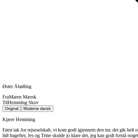
Øster Åbølling
Fra
Maren Mærsk
Til
Hemming Skov
Original
Moderne dansk
Kjære Hemming
Først tak for rejseselskab, vi kom godt igjennem den tur, det gik helt o
lidt bagefter, Jes og Trine skulde jo klare det, jeg kan godt forstå no