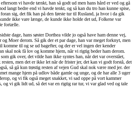
godt eftersom vi havde tænkt, han så godt ud men hans hård er ved og gå
od langt bedre end vi havde tenkt, og så kan du tro han kunne spise,
ran sig, det fik han på den første tur til Rusland, ja hvor i da gik
et kunde ikke vare længe, de kunde ikke holde det ud, Folkene var
e fortælle.
 sidste dage, hans søster Dorthea vilde jo også have ham denne vej,
Faer og Moer derom. Så gik der et par dage, han var meget forknyt, men
il komme til og se ud bagefter, og der er vel ingen der kender
, han skal nok få lov og komme hjem, når vi rigtig beder ham derom.
som gik over, det vilde han ikke syntes han, når det var overstået,
ten, men det er ikke let når de frister jer, det kan vi godt forstå, det
gså, så gå kun trøstig resten af vejen Gud skal nok være med jer. der
mmet mange hjem på udlov både gamle og unge, og de har alle 3 uger
derop, og vi fik også meget snakket, vi sad oppe på vort kammer
 vi gik lidt ud, så det var en rigtig rar tur, vi var glad ved og tale