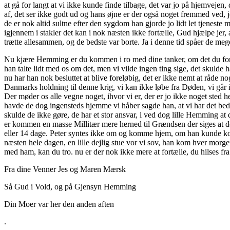
at gå for langt at vi ikke kunde finde tilbage, det var jo på hjemvejen,
af, det ser ikke godt ud og hans øjne er der også noget fremmed ved,
de er nok altid sultne efter den sygdom han gjorde jo lidt let tjeneste
igjennem i stakler det kan i nok næsten ikke fortælle, Gud hjælpe jer,
trætte allesammen, og de bedste var borte. Ja i denne tid spåer de meg
Nu kjære Hemming er du kommen i ro med dine tanker, om det du fortalt
han talte lidt med os om det, men vi vilde ingen ting sige, det skulde
nu har han nok besluttet at blive foreløbig, det er ikke nemt at råde 
Danmarks holdning til denne krig, vi kan ikke løbe fra Døden, vi går i
Der møder os alle vegne noget, ihvor vi er, der er jo ikke noget sted h
havde de dog ingensteds hjemme vi håber sagde han, at vi har det bedste 
skulde de ikke gøre, de har et stor ansvar, i ved dog lille Hemming at
er kommen en masse Millitær mere herned til Grændsen der siges at d
eller 14 dage. Peter syntes ikke om og komme hjem, om han kunde kom
næsten hele dagen, en lille dejlig stue vor vi sov, han kom hver morgen 
med ham, kan du tro. nu er der nok ikke mere at fortælle, du hilses fra 
Fra dine Venner Jes og Maren Mærsk
Så Gud i Vold, og på Gjensyn Hemming
Din Moer var her den anden aften
.