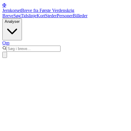
✠
Jernkorset
Breve fra Første Verdenskrig
Breve
Søg
Tidslinje
Kort
Steder
Personer
Billeder
Analyser
Om