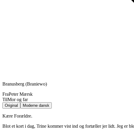
Branusberg (Braniewo)
Fra
Peter Mærsk
Til
Mor og far
Original
Moderne dansk
Kære Forældre.
Blot et kort i dag, Trine kommer vist ind og fortæller jer lidt. Jeg er 