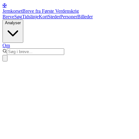
✠
Jernkorset
Breve fra Første Verdenskrig
Breve
Søg
Tidslinje
Kort
Steder
Personer
Billeder
Analyser
Om