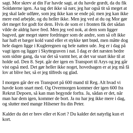
sagt. Mor skrev at din Far havde sagt, at du havde grædt, da du fik
Soldaterne igen. Aa tag det ikke så nær, jeg har også tit så meget at
jeg skal lade udføre, som jeg ikke kan se ende på; men jeg kan ikke
mere end arbejde, og du heller ikke. Men jeg ved at du og Mor gør
det meget for godt for dem. Hvis de som er i fronten fik det sådan
vilde de aldrig have fred. Men jeg ved nok, at dem som ligger
bagved, gør meget større fordringer som de andre, som så oft ikke
har haft et bæger kold vand eller et stykke tørt brød, men måtte dog
hele dagen ligge i Kugleregnen og hele natten ude. Jeg er i dag på
vagt igen og ligger i Skyttegraven i nat. I dag er det næsten bedre
som sidste gang, da var det så varmt her, at det var snart ikke til at
holde ud. Den 8. Sept. går der igen en Transport til Arys og jeg går
vist også med. Det gør heller ikke noget, hovedsagen er at jeg må få
lov at blive her, så er jeg tilfreds og glad.
I morgen går der en Transport på 600 mand til Reg. Alt hvad vi
havde kom snart med. Og Overmorgen kommer der igen 600 fra
Rekrut Depoen, så kan man begynde forfra. Ja, sådan er det, når
man har dem igen, kommer de bort. Ja nu har jeg ikke mere i dag,
og slutter med mange Hilsener fra din Peter.
Kalder du det er brev eller et Kort ? Du kalder det natyrlig kun et
kort.