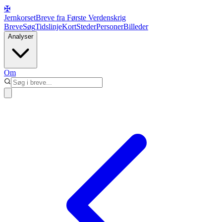
✠
Jernkorset
Breve fra Første Verdenskrig
Breve
Søg
Tidslinje
Kort
Steder
Personer
Billeder
Analyser
Om