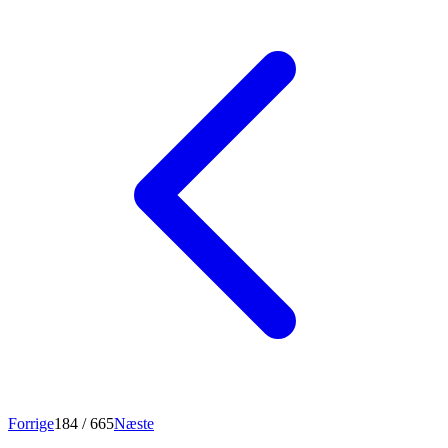
Forrige
184
/ 665
Næste