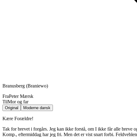
Branusberg (Braniewo)
Fra
Peter Mærsk
Til
Mor og far
Original
Moderne dansk
Kære Forældre!
Tak for brevet i forgårs. Jeg kan ikke forstå, om I ikke får alle breve 
Komp., eftermiddag har jeg fri. Men det er vist snart forbi. Feldveblen 