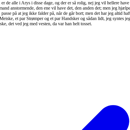
r de alle i Arys i disse dage, og der er så rolig, nej jeg vil hellere have
0 mand anstormende, den ene vil have det, den anden det; men jeg hjælper
å passe på at jeg ikke falder på, når de går bort; men det har jeg altid haft
 Meiske, et par Strømper og et par Handsker og sådan lidt, jeg syntes je
ske, det ved jeg med vesten, da var han helt tosset.