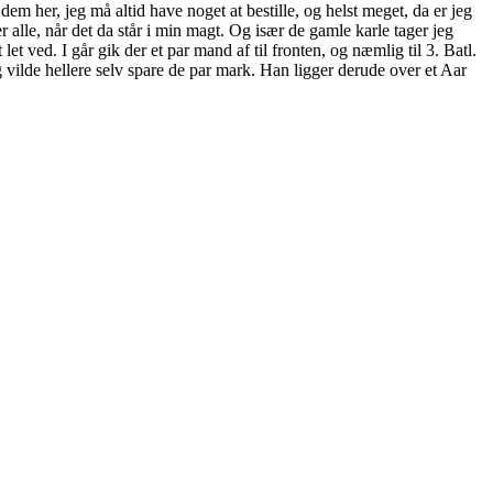
 dem her, jeg må altid have noget at bestille, og helst meget, da er jeg
 alle, når det da står i min magt. Og især de gamle karle tager jeg
 let ved. I går gik der et par mand af til fronten, og næmlig til 3. Batl.
g vilde hellere selv spare de par mark. Han ligger derude over et Aar