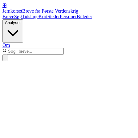
✠
Jernkorset
Breve fra Første Verdenskrig
Breve
Søg
Tidslinje
Kort
Steder
Personer
Billeder
Analyser
Om