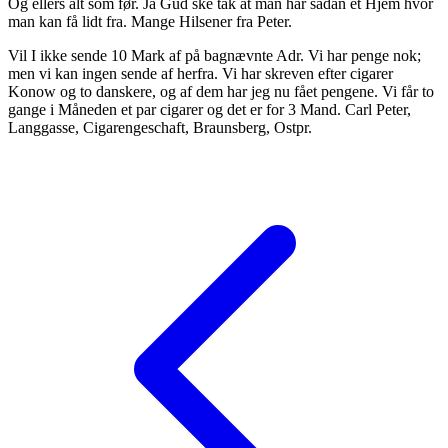
Og ellers alt som før. Ja Gud ske tak at man har sådan et Hjem hvor
man kan få lidt fra. Mange Hilsener fra Peter.
Vil I ikke sende 10 Mark af på bagnævnte Adr. Vi har penge nok;
men vi kan ingen sende af herfra. Vi har skreven efter cigarer
Konow og to danskere, og af dem har jeg nu fået pengene. Vi får to
gange i Måneden et par cigarer og det er for 3 Mand. Carl Peter,
Langgasse, Cigarengeschaft, Braunsberg, Ostpr.