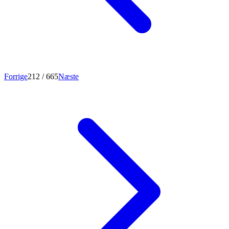
Forrige
212
/ 665
Næste