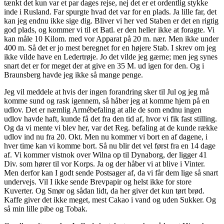
tænkt det kun var et par dages rejse, nej det er et ordentlig stykke
inde i Rusland. Far spurgte hvad det var for en plads. Ja lille far, det
kan jeg endnu ikke sige dig. Bliver vi her ved Staben er det en rigtig
god plads, og kommer vi til et Batl. er den heller ikke at foragte. Vi
kan måle 10 Kilom. med vor Apparat på 20 m. nær. Men ikke under
400 m. Så det er jo mest beregnet for en højere Stab. I skrev om jeg
ikke vilde have en Ledertrøje. Jo det vilde jeg gærne; men jeg synes
snart det er for meget der at give en 35 M. ud igen for den. Og i
Braunsberg havde jeg ikke så mange penge.
Jeg vil meddele at hvis der ingen forandring sker til Jul og jeg må
komme sund og rask igennem, så håber jeg at komme hjem på en
udlov. Det er næmlig Armébefaling at alle de som endnu ingen
udlov havde haft, kunde få det fra den tid af, hvor vi fik fast stilling.
Og da vi mente vi blev her, var det Reg. befaling at de kunde række
udlov ind nu fra 20. Okt. Men nu kommer vi bort en af dagene, i
hver time kan vi komme bort. Så nu blir det vel først fra en 14 dage
af. Vi kommer vistnok over Wilna op til Dynaborg, der ligger 41
Div. som hører til vor Korps. Ja og der håber vi at blive i Vinter.
Men derfor kan I godt sende Postsager af, da vi får dem lige så snart
undervejs. Vil I ikke sende Brevpapir og helst ikke for store
Kuverter. Og Smør og sådan lidt, da her giver det kun tørt brød.
Kaffe giver det ikke meget, mest Cakao i vand og uden Sukker. Og
så min lille pibe og Tobak.