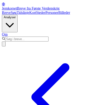
✠
Jernkorset
Breve fra Første Verdenskrig
Breve
Søg
Tidslinje
Kort
Steder
Personer
Billeder
Analyser
Om