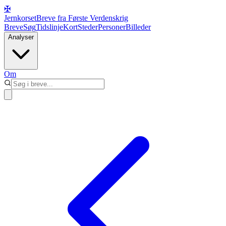
✠
Jernkorset
Breve fra Første Verdenskrig
Breve
Søg
Tidslinje
Kort
Steder
Personer
Billeder
Analyser
Om