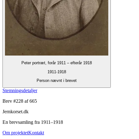
Peter portræt, forår 1911 – efterår 1918
1911-1918
Person nævnt i brevet
Stemningsdetaljer
Brev #
228
af 665
Jernkorset.dk
En brevsamling fra 1911–1918
Om projektet
Kontakt