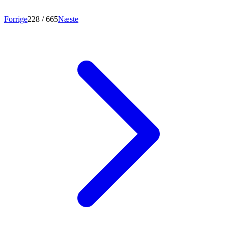
Forrige
228
/ 665
Næste