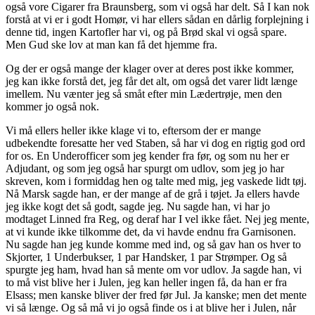
også vore Cigarer fra Braunsberg, som vi også har delt. Så I kan nok
forstå at vi er i godt Homør, vi har ellers sådan en dårlig forplejning i
denne tid, ingen Kartofler har vi, og på Brød skal vi også spare.
Men Gud ske lov at man kan få det hjemme fra.
Og der er også mange der klager over at deres post ikke kommer,
jeg kan ikke forstå det, jeg får det alt, om også det varer lidt længe
imellem. Nu vænter jeg så småt efter min Lædertrøje, men den
kommer jo også nok.
Vi må ellers heller ikke klage vi to, eftersom der er mange
udbekendte foresatte her ved Staben, så har vi dog en rigtig god ord
for os. En Underofficer som jeg kender fra før, og som nu her er
Adjudant, og som jeg også har spurgt om udlov, som jeg jo har
skreven, kom i formiddag hen og talte med mig, jeg vaskede lidt tøj.
Nå Marsk sagde han, er der mange af de grå i tøjet. Ja ellers havde
jeg ikke kogt det så godt, sagde jeg. Nu sagde han, vi har jo
modtaget Linned fra Reg, og deraf har I vel ikke fået. Nej jeg mente,
at vi kunde ikke tilkomme det, da vi havde endnu fra Garnisonen.
Nu sagde han jeg kunde komme med ind, og så gav han os hver to
Skjorter, 1 Underbukser, 1 par Handsker, 1 par Strømper. Og så
spurgte jeg ham, hvad han så mente om vor udlov. Ja sagde han, vi
to må vist blive her i Julen, jeg kan heller ingen få, da han er fra
Elsass; men kanske bliver der fred før Jul. Ja kanske; men det mente
vi så længe. Og så må vi jo også finde os i at blive her i Julen, når