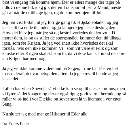
blot vi engang må komme hjem. Der er ellers mange der tager på
udlov i denne tid, idag gik der en Transport af på 12 Mand, næste
går af når de er tilbage igen, og de kommer hjem til Jul.
Jeg har vist fortalt, at jeg forrige gang fik Højskolebladet, og jeg
læste alt fra ende til anden, og jo længere jeg læste desto galere i
Hovedet blev jeg, når jeg så og læste hvorledes de derovre i D.
morer dem, ja og os stiller de spørgsmålet, kommer den tid tilbage
igen, som før Krigen. Ja jeg ved snart ikke hvorledes det skal
forstås, hvis den ikke kommer. Vi - som vil være et Folk og som
kanske efter Krigen skal stå som to, da vi ikke kan stå imod de store
tab Krigen har medbragt.
Ja jeg vil ikke komme videre ind på Sagen, Trine har fået en hel
masse deraf, det var netop den aften da jeg skrev til hende at jeg
læste det.
I aften har vi en Snevejr, så vi ikke kan se op til næste Jordhus; men
vi fyrer så det knager, og der er også rigtig godt varmt herinde, og så
ruller vi os ind i vor Dække og sover som lå vi hjemme i vor egen
Seng.
Nu slutter jeg med mange Hilsener til Eder alle
fra Eders Peter.