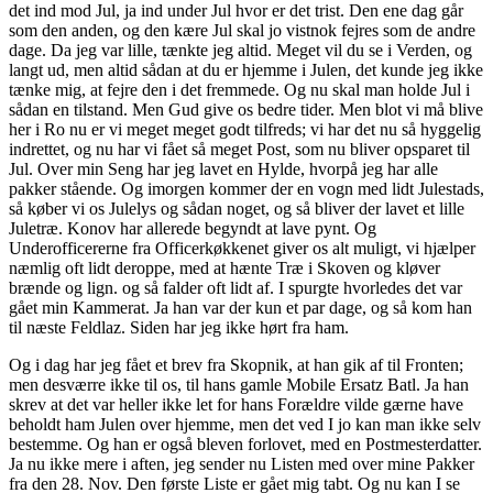
det ind mod Jul, ja ind under Jul hvor er det trist. Den ene dag går
som den anden, og den kære Jul skal jo vistnok fejres som de andre
dage. Da jeg var lille, tænkte jeg altid. Meget vil du se i Verden, og
langt ud, men altid sådan at du er hjemme i Julen, det kunde jeg ikke
tænke mig, at fejre den i det fremmede. Og nu skal man holde Jul i
sådan en tilstand. Men Gud give os bedre tider. Men blot vi må blive
her i Ro nu er vi meget meget godt tilfreds; vi har det nu så hyggelig
indrettet, og nu har vi fået så meget Post, som nu bliver opsparet til
Jul. Over min Seng har jeg lavet en Hylde, hvorpå jeg har alle
pakker stående. Og imorgen kommer der en vogn med lidt Julestads,
så køber vi os Julelys og sådan noget, og så bliver der lavet et lille
Juletræ. Konov har allerede begyndt at lave pynt. Og
Underofficererne fra Officerkøkkenet giver os alt muligt, vi hjælper
næmlig oft lidt deroppe, med at hænte Træ i Skoven og kløver
brænde og lign. og så falder oft lidt af. I spurgte hvorledes det var
gået min Kammerat. Ja han var der kun et par dage, og så kom han
til næste Feldlaz. Siden har jeg ikke hørt fra ham.
Og i dag har jeg fået et brev fra Skopnik, at han gik af til Fronten;
men desværre ikke til os, til hans gamle Mobile Ersatz Batl. Ja han
skrev at det var heller ikke let for hans Forældre vilde gærne have
beholdt ham Julen over hjemme, men det ved I jo kan man ikke selv
bestemme. Og han er også bleven forlovet, med en Postmesterdatter.
Ja nu ikke mere i aften, jeg sender nu Listen med over mine Pakker
fra den 28. Nov. Den første Liste er gået mig tabt. Og nu kan I se