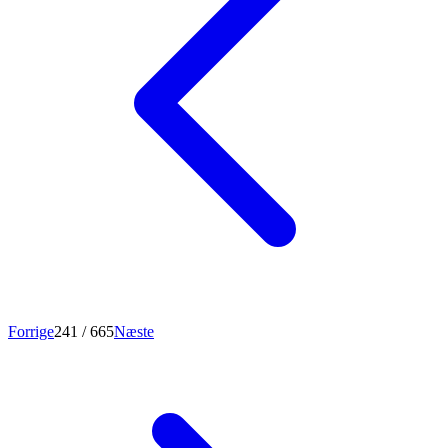
Forrige
241
/ 665
Næste