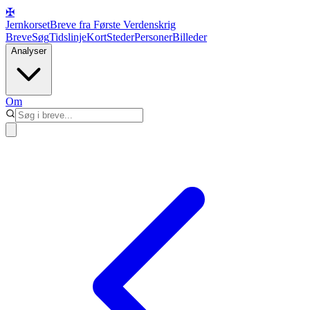
✠
Jernkorset
Breve fra Første Verdenskrig
Breve
Søg
Tidslinje
Kort
Steder
Personer
Billeder
Analyser
Om