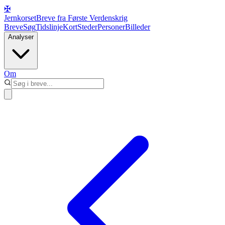
✠
Jernkorset
Breve fra Første Verdenskrig
Breve
Søg
Tidslinje
Kort
Steder
Personer
Billeder
Analyser
Om