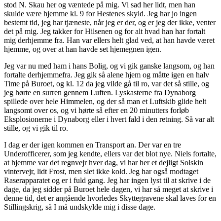
stod N. Skau her og væntede på mig. Vi sad her lidt, men han
skulde være hjemme kl. 9 for Hestenes skyld. Jeg har jo ingen
bestemt tid, jeg har tjæneste, når jeg er der, og er jeg der ikke, venter
det på mig. Jeg takker for Hilsenen og for alt hvad han har fortalt
mig derhjemme fra. Han var ellers helt glad ved, at han havde været
hjemme, og over at han havde set hjemegnen igen.
Jeg var nu med ham i hans Bolig, og vi gik ganske langsom, og han
fortalte derhjemmefra. Jeg gik så alene hjem og måtte igen en halv
Time på Buroet, og kl. 12 da jeg vilde gå til ro, var det så stille, og
jeg hørte en surren gennem Luften. Lyskasterne fra Dynaborg
spillede over hele Himmelen, og der så man et Luftskib glide helt
langsomt over os, og vi hørte så efter en 20 minutters forløb
Eksplosionerne i Dynaborg eller i hvert fald i den retning. Så var alt
stille, og vi gik til ro.
I dag er der igen kommen en Transport an. Der var en tre
Underofficerer, som jeg kendte, ellers var det blot nye. Niels fortalte,
at hjemme var det regnvejr hver dag, vi har her et dejligt Solskin
vintervejr, lidt Frost, men slet ikke kold. Jeg har også modtaget
Raserapparatet og er i fuld gang. Jeg har ingen lyst til at skrive i de
dage, da jeg sidder på Buroet hele dagen, vi har så meget at skrive i
denne tid, det er angående hvorledes Skyttegravene skal laves for en
Stillingskrig, så I må undskylde mig i disse dage.