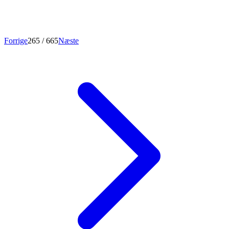
Forrige
265
/ 665
Næste