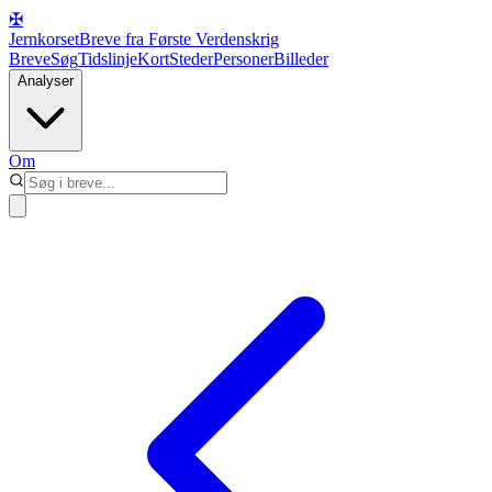
✠
Jernkorset
Breve fra Første Verdenskrig
Breve
Søg
Tidslinje
Kort
Steder
Personer
Billeder
Analyser
Om