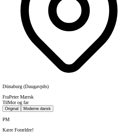
Dünaburg (Daugavpils)
Fra
Peter Mærsk
Til
Mor og far
Original
Moderne dansk
PM
Kære Forældre!