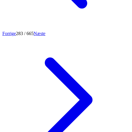
Forrige
283
/ 665
Næste