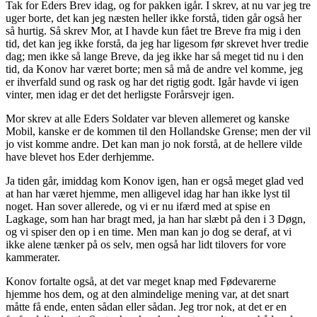
Tak for Eders Brev idag, og for pakken igår. I skrev, at nu var jeg tre
uger borte, det kan jeg næsten heller ikke forstå, tiden går også her
så hurtig. Så skrev Mor, at I havde kun fået tre Breve fra mig i den
tid, det kan jeg ikke forstå, da jeg har ligesom før skrevet hver tredie
dag; men ikke så lange Breve, da jeg ikke har så meget tid nu i den
tid, da Konov har været borte; men så må de andre vel komme, jeg
er ihverfald sund og rask og har det rigtig godt. Igår havde vi igen
vinter, men idag er det det herligste Forårsvejr igen.
Mor skrev at alle Eders Soldater var bleven allemeret og kanske
Mobil, kanske er de kommen til den Hollandske Grense; men der vil
jo vist komme andre. Det kan man jo nok forstå, at de hellere vilde
have blevet hos Eder derhjemme.
Ja tiden går, imiddag kom Konov igen, han er også meget glad ved
at han har været hjemme, men alligevel idag har han ikke lyst til
noget. Han sover allerede, og vi er nu ifærd med at spise en
Lagkage, som han har bragt med, ja han har slæbt på den i 3 Døgn,
og vi spiser den op i en time. Men man kan jo dog se deraf, at vi
ikke alene tænker på os selv, men også har lidt tilovers for vore
kammerater.
Konov fortalte også, at det var meget knap med Fødevarerne
hjemme hos dem, og at den almindelige mening var, at det snart
måtte få ende, enten sådan eller sådan. Jeg tror nok, at det er en