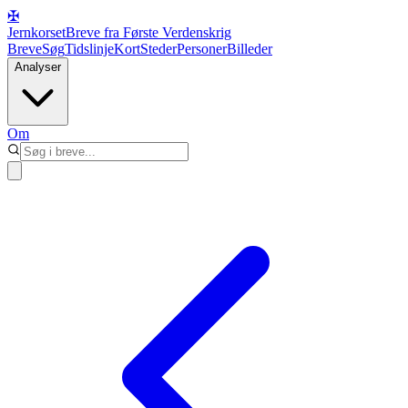
✠
Jernkorset
Breve fra Første Verdenskrig
Breve
Søg
Tidslinje
Kort
Steder
Personer
Billeder
Analyser
Om