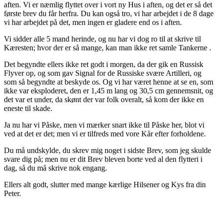
aften. Vi er næmlig flyttet over i vort ny Hus i aften, og det er så det
første brev du får herfra. Du kan også tro, vi har arbejdet i de 8 dage
vi har arbejdet på det, men ingen er gladere end os i aften.
Vi sidder alle 5 mand herinde, og nu har vi dog ro til at skrive til
Kæresten; hvor der er så mange, kan man ikke ret samle Tankerne .
Det begyndte ellers ikke ret godt i morgen, da der gik en Russisk
Flyver op, og som gav Signal for de Russiske svære Artilleri, og
som så begyndte at beskyde os. Og vi har været henne at se en, som
ikke var eksploderet, den er 1,45 m lang og 30,5 cm gennemsnit, og
det var et under, da skønt der var folk overalt, så kom der ikke en
eneste til skade.
Ja nu har vi Påske, men vi mærker snart ikke til Påske her, blot vi
ved at det er det; men vi er tilfreds med vore Kår efter forholdene.
Du må undskylde, du skrev mig noget i sidste Brev, som jeg skulde
svare dig på; men nu er dit Brev bleven borte ved al den flytteri i
dag, så du må skrive nok engang.
Ellers alt godt, slutter med mange kærlige Hilsener og Kys fra din
Peter.