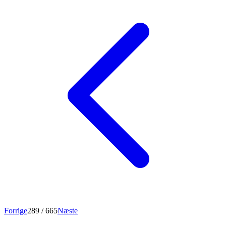
Forrige
289
/ 665
Næste