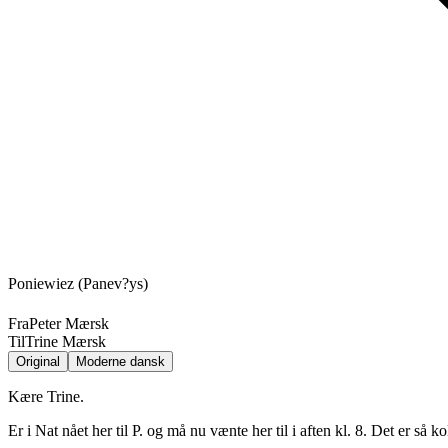
Poniewiez (Panev?ys)
Fra
Peter Mærsk
Til
Trine Mærsk
Original
Moderne dansk
Kære Trine.
Er i Nat nået her til P. og må nu vænte her til i aften kl. 8. Det er så k