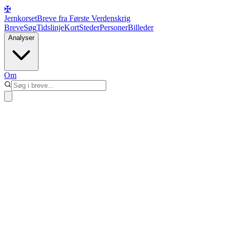
✠
Jernkorset
Breve fra Første Verdenskrig
Breve
Søg
Tidslinje
Kort
Steder
Personer
Billeder
Analyser
Om