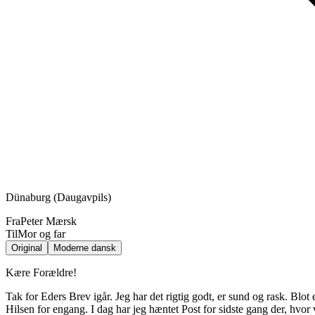
Dünaburg (Daugavpils)
Fra
Peter Mærsk
Til
Mor og far
Original
Moderne dansk
Kære Forældre!
Tak for Eders Brev igår. Jeg har det rigtig godt, er sund og rask. Blot et
Hilsen for engang. I dag har jeg hæntet Post for sidste gang der, hvor