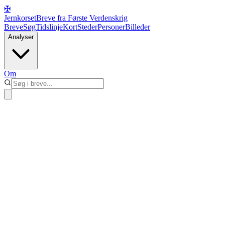
✠
Jernkorset
Breve fra Første Verdenskrig
Breve
Søg
Tidslinje
Kort
Steder
Personer
Billeder
Analyser
Om