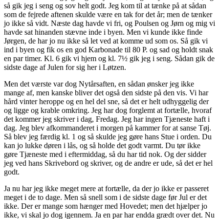
så gik jeg i seng og sov helt godt. Jeg kom til at tænke på at sådan
som de fejrede aftenen skulde være en tak for det år; men de tænker
jo ikke så vidt. Næste dag havde vi fri, og Poulsen og Jørn og mig vi
havde sat hinanden stævne inde i byen. Men vi kunde ikke finde
Jørgen, de har jo nu ikke så let ved at komme ud som os. Så gik vi
ind i byen og fik os en god Karbonade til 80 P. og sad og holdt snak
en par timer. Kl. 6 gik vi hjem og kl. 7½ gik jeg i seng. Sådan gik de
sidste dage af Julen for sig her i Løtzen.
Men det værste var dog Nytårsaften, en sådan ønsker jeg ikke
mange af, men kanske bliver det også den sidste på den vis. Vi har
hård vinter heroppe og en hel del sne, så det er helt udhyggelig der
og ligge og krable omkring. Jeg har dog forglemt at fortælle, hvoraf
det kommer jeg skriver i dag, Fredag. Jeg har ingen Tjæneste haft i
dag. Jeg blev afkommanderet i morgen på kammer for at sanse Tøj.
Så blev jeg færdig kl. 1 og så skulde jeg gøre hans Stue i orden. Du
kan jo lukke døren i lås, og så holde det godt varmt. Du tør ikke
gøre Tjæneste med i eftermiddag, så du har tid nok. Og der sidder
jeg ved hans Skrivebord og skriver, og de andre er ude, så det er hel
godt.
Ja nu har jeg ikke meget mere at fortælle, da der jo ikke er passeret
meget i de to dage. Men så snell som i de sidste dage før Jul er det
ikke. Der er mange som hænger med Hovedet; men det hjælper jo
ikke, vi skal jo dog igennem. Ja en par har endda grædt over det. Nu