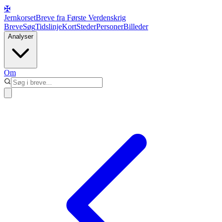
✠
Jernkorset
Breve fra Første Verdenskrig
Breve
Søg
Tidslinje
Kort
Steder
Personer
Billeder
Analyser
Om