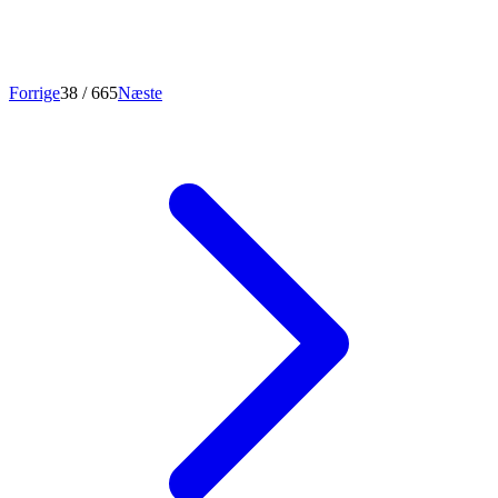
Forrige
38
/ 665
Næste