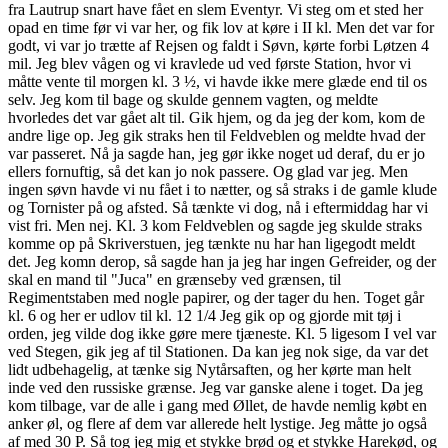
fra Lautrup snart have fået en slem Eventyr. Vi steg om et sted her
opad en time før vi var her, og fik lov at køre i II kl. Men det var for
godt, vi var jo trætte af Rejsen og faldt i Søvn, kørte forbi Løtzen 4
mil. Jeg blev vågen og vi kravlede ud ved første Station, hvor vi
måtte vente til morgen kl. 3 ½, vi havde ikke mere glæde end til os
selv. Jeg kom til bage og skulde gennem vagten, og meldte
hvorledes det var gået alt til. Gik hjem, og da jeg der kom, kom de
andre lige op. Jeg gik straks hen til Feldveblen og meldte hvad der
var passeret. Nå ja sagde han, jeg gør ikke noget ud deraf, du er jo
ellers fornuftig, så det kan jo nok passere. Og glad var jeg. Men
ingen søvn havde vi nu fået i to nætter, og så straks i de gamle klude
og Tornister på og afsted. Så tænkte vi dog, nå i eftermiddag har vi
vist fri. Men nej. Kl. 3 kom Feldveblen og sagde jeg skulde straks
komme op på Skriverstuen, jeg tænkte nu har han ligegodt meldt
det. Jeg komn derop, så sagde han ja jeg har ingen Gefreider, og der
skal en mand til "Juca" en grænseby ved grænsen, til
Regimentstaben med nogle papirer, og der tager du hen. Toget går
kl. 6 og her er udlov til kl. 12 1/4 Jeg gik op og gjorde mit tøj i
orden, jeg vilde dog ikke gøre mere tjæneste. Kl. 5 ligesom I vel var
ved Stegen, gik jeg af til Stationen. Da kan jeg nok sige, da var det
lidt udbehagelig, at tænke sig Nytårsaften, og her kørte man helt
inde ved den russiske grænse. Jeg var ganske alene i toget. Da jeg
kom tilbage, var de alle i gang med Øllet, de havde nemlig købt en
anker øl, og flere af dem var allerede helt lystige. Jeg måtte jo også
af med 30 P. Så tog jeg mig et stykke brød og et stykke Harekød, og