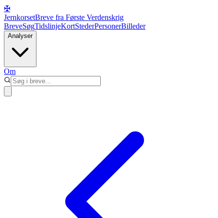
✠
Jernkorset
Breve fra Første Verdenskrig
Breve
Søg
Tidslinje
Kort
Steder
Personer
Billeder
Analyser
Om