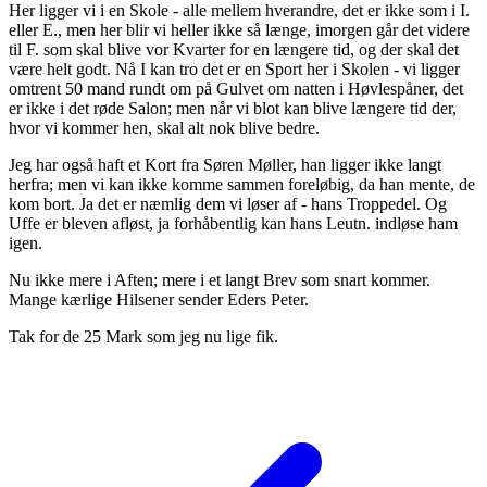
Her ligger vi i en Skole - alle mellem hverandre, det er ikke som i I.
eller E., men her blir vi heller ikke så længe, imorgen går det videre
til F. som skal blive vor Kvarter for en længere tid, og der skal det
være helt godt. Nå I kan tro det er en Sport her i Skolen - vi ligger
omtrent 50 mand rundt om på Gulvet om natten i Høvlespåner, det
er ikke i det røde Salon; men når vi blot kan blive længere tid der,
hvor vi kommer hen, skal alt nok blive bedre.
Jeg har også haft et Kort fra Søren Møller, han ligger ikke langt
herfra; men vi kan ikke komme sammen foreløbig, da han mente, de
kom bort. Ja det er næmlig dem vi løser af - hans Troppedel. Og
Uffe er bleven afløst, ja forhåbentlig kan hans Leutn. indløse ham
igen.
Nu ikke mere i Aften; mere i et langt Brev som snart kommer.
Mange kærlige Hilsener sender Eders Peter.
Tak for de 25 Mark som jeg nu lige fik.