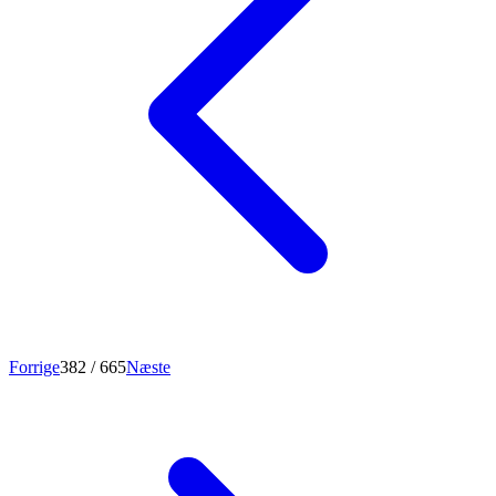
Forrige
382
/ 665
Næste