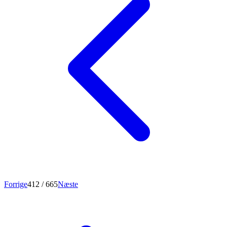
Forrige
412
/ 665
Næste