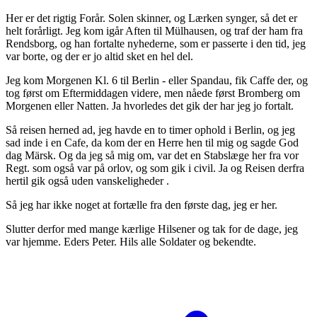
Her er det rigtig Forår. Solen skinner, og Lærken synger, så det er
helt forårligt. Jeg kom igår Aften til Mülhausen, og traf der ham fra
Rendsborg, og han fortalte nyhederne, som er passerte i den tid, jeg
var borte, og der er jo altid sket en hel del.
Jeg kom Morgenen Kl. 6 til Berlin - eller Spandau, fik Caffe der, og
tog først om Eftermiddagen videre, men nåede først Bromberg om
Morgenen eller Natten. Ja hvorledes det gik der har jeg jo fortalt.
Så reisen herned ad, jeg havde en to timer ophold i Berlin, og jeg
sad inde i en Cafe, da kom der en Herre hen til mig og sagde God
dag Märsk. Og da jeg så mig om, var det en Stabslæge her fra vor
Regt. som også var på orlov, og som gik i civil. Ja og Reisen derfra
hertil gik også uden vanskeligheder .
Så jeg har ikke noget at fortælle fra den første dag, jeg er her.
Slutter derfor med mange kærlige Hilsener og tak for de dage, jeg
var hjemme. Eders Peter. Hils alle Soldater og bekendte.