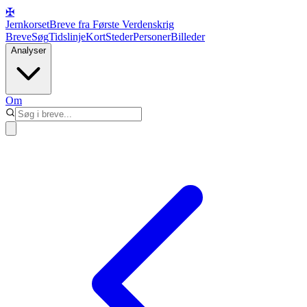
✠
Jernkorset
Breve fra Første Verdenskrig
Breve
Søg
Tidslinje
Kort
Steder
Personer
Billeder
Analyser
Om