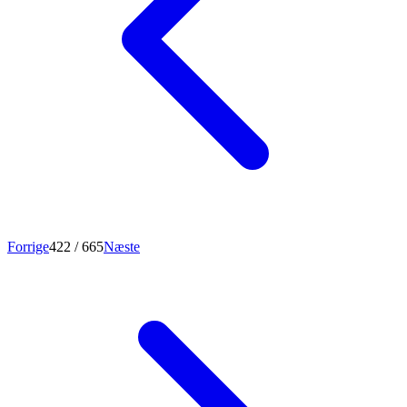
Forrige
422
/ 665
Næste