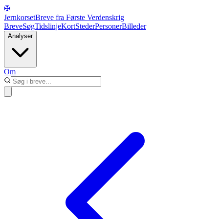
✠
Jernkorset
Breve fra Første Verdenskrig
Breve
Søg
Tidslinje
Kort
Steder
Personer
Billeder
Analyser
Om