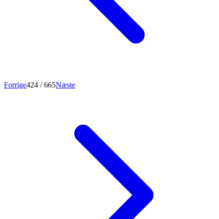
Forrige
424
/ 665
Næste