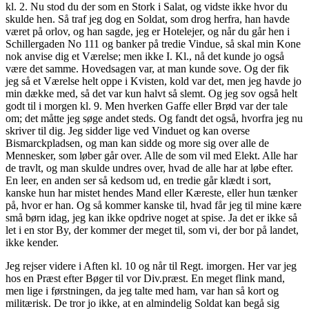
kl. 2. Nu stod du der som en Stork i Salat, og vidste ikke hvor du
skulde hen. Så traf jeg dog en Soldat, som drog herfra, han havde
været på orlov, og han sagde, jeg er Hotelejer, og når du går hen i
Schillergaden No 111 og banker på tredie Vindue, så skal min Kone
nok anvise dig et Værelse; men ikke I. Kl., nå det kunde jo også
være det samme. Hovedsagen var, at man kunde sove. Og der fik
jeg så et Værelse helt oppe i Kvisten, kold var det, men jeg havde jo
min dække med, så det var kun halvt så slemt. Og jeg sov også helt
godt til i morgen kl. 9. Men hverken Gaffe eller Brød var der tale
om; det måtte jeg søge andet steds. Og fandt det også, hvorfra jeg nu
skriver til dig. Jeg sidder lige ved Vinduet og kan overse
Bismarckpladsen, og man kan sidde og more sig over alle de
Mennesker, som løber går over. Alle de som vil med Elekt. Alle har
de travlt, og man skulde undres over, hvad de alle har at løbe efter.
En leer, en anden ser så kedsom ud, en tredie går klædt i sort,
kanske hun har mistet hendes Mand eller Kæreste, eller hun tænker
på, hvor er han. Og så kommer kanske til, hvad får jeg til mine kære
små børn idag, jeg kan ikke opdrive noget at spise. Ja det er ikke så
let i en stor By, der kommer der meget til, som vi, der bor på landet,
ikke kender.
Jeg rejser videre i Aften kl. 10 og når til Regt. imorgen. Her var jeg
hos en Præst efter Bøger til vor Div.præst. En meget flink mand,
men lige i førstningen, da jeg talte med ham, var han så kort og
militærisk. De tror jo ikke, at en almindelig Soldat kan begå sig