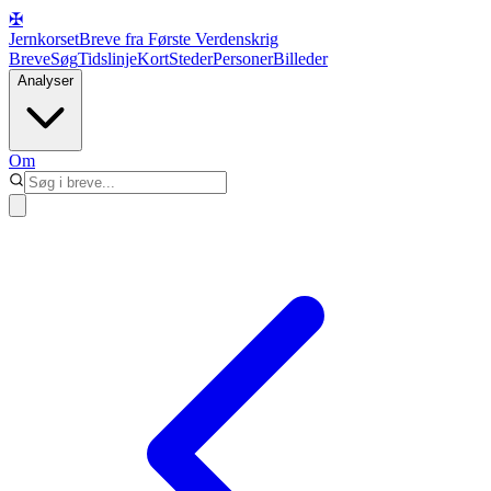
✠
Jernkorset
Breve fra Første Verdenskrig
Breve
Søg
Tidslinje
Kort
Steder
Personer
Billeder
Analyser
Om