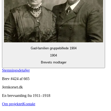
Gad-familien gruppebillede 1904
1904
Brevets modtager
Stemningsdetaljer
Brev #
424
af 665
Jernkorset.dk
En brevsamling fra 1911–1918
Om projektet
Kontakt