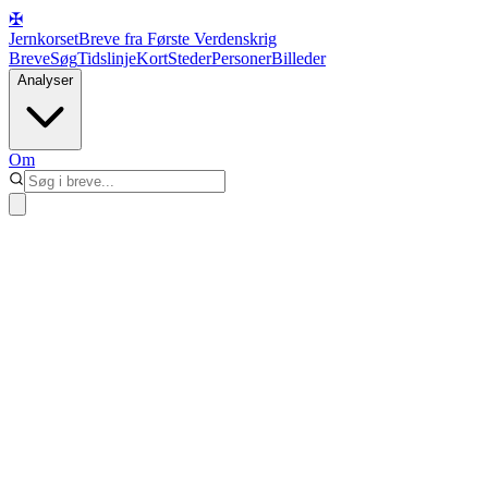
✠
Jernkorset
Breve fra Første Verdenskrig
Breve
Søg
Tidslinje
Kort
Steder
Personer
Billeder
Analyser
Om