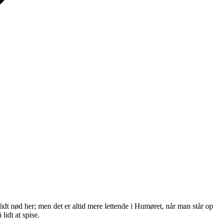
 lidt nød her; men det er altid mere lettende i Humøret, når man står op
idt at spise.