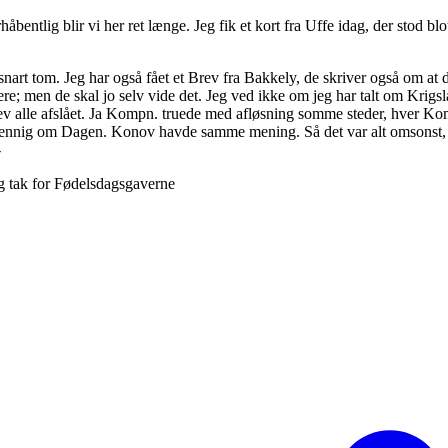
rhåbentlig blir vi her ret længe. Jeg fik et kort fra Uffe idag, der stod b
snart tom. Jeg har også fået et Brev fra Bakkely, de skriver også om at det
ere; men de skal jo selv vide det. Jeg ved ikke om jeg har talt om Krigsl
lle afslået. Ja Kompn. truede med afløsning somme steder, hver Komp
 Pfennig om Dagen. Konov havde samme mening. Så det var alt omsonst, o
-
og tak for Fødelsdagsgaverne