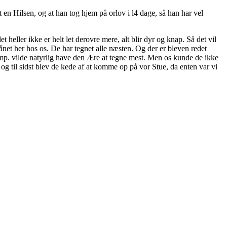
lot en Hilsen, og at han tog hjem på orlov i l4 dage, så han har vel
 heller ikke er helt let derovre mere, alt blir dyr og knap. Så det vil
ånet her hos os. De har tegnet alle næsten. Og der er bleven redet
. vilde natyrlig have den Ære at tegne mest. Men os kunde de ikke
g til sidst blev de kede af at komme op på vor Stue, da enten var vi