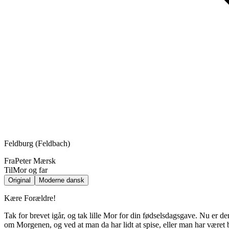
Feldburg (Feldbach)
Fra
Peter Mærsk
Til
Mor og far
Original
Moderne dansk
Kære Forældre!
Tak for brevet igår, og tak lille Mor for din fødselsdagsgave. Nu er der
om Morgenen, og ved at man da har lidt at spise, eller man har været 