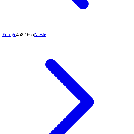
Forrige
458
/ 665
Næste