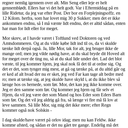
regner nemlig igennem over alt. Min Seng eller leje er helt
gennemblødt. Ellers har vi det helt godt. Var i Eftermiddag på en
lille Ridetur, da jeg var efter Post. Der bor en Forplejningsoffz. en
12 Kilom. herfra, som har lovet mig 30 p Sukker; men det er ikke
ankommen endnu, så I må vænte lidt endnu, det er altid sådan, enten
har man for lidt eller for meget.
Mor skrev, at I havde været i Toftlund ved Doktoren og ved
Amtsdommeren. Og at du vilde købe lidt ind til os, da vi skulde
tænke lidt derpå også. Ja, lille Mor, tak for alt, jeg bruger ikke de
mange ord; men jeg vilde nødig have, at du skal bryde dit Hoved alt
for meget over de ting nu, så at du skal lide under det. Lad det blot
vænte, til jeg kommer hjem, jeg skal nok få det til at ordne sig. Og
det er det, som tynger mig mest, at gå og tænke på, at du altid går og
er ked af alt hvad der nu er sket, jeg ved Far kan tage alt bedre med
ro; men at tænke sig, at jeg skulde have skyld i, at du ikke blev så
længe hos os hernede, som før. Mor, det kan jeg ikke komme over.
Jeg er den samme som før. Og kommer jeg hjem og får selv et
Hjem, da vil jeg være der som Mand og hos Eder som Eders Barn
som før. Og det vil jeg aldrig gå fra, så længe vi fire må få lov at
leve sammen. Så lille Mor, sig mig det ikke mere; efter Regn
kommer også nok Solskin -
I dag skulde/have været på orlov idag; men nu kan Feldw. ikke
komme afsted, og sådan er det nu gået tre gange. Endelig må det