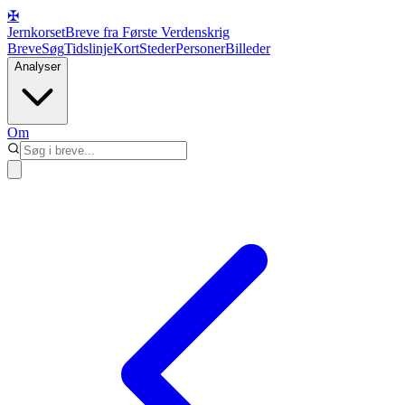
✠
Jernkorset
Breve fra Første Verdenskrig
Breve
Søg
Tidslinje
Kort
Steder
Personer
Billeder
Analyser
Om