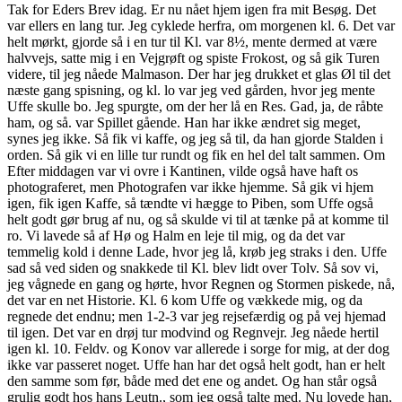
Tak for Eders Brev idag. Er nu nået hjem igen fra mit Besøg. Det
var ellers en lang tur. Jeg cyklede herfra, om morgenen kl. 6. Det var
helt mørkt, gjorde så i en tur til Kl. var 8½, mente dermed at være
halvvejs, satte mig i en Vejgrøft og spiste Frokost, og så gik Turen
videre, til jeg nåede Malmason. Der har jeg drukket et glas Øl til det
næste gang spisning, og kl. lo var jeg ved gården, hvor jeg mente
Uffe skulle bo. Jeg spurgte, om der her lå en Res. Gad, ja, de råbte
ham, og så. var Spillet gående. Han har ikke ændret sig meget,
synes jeg ikke. Så fik vi kaffe, og jeg så til, da han gjorde Stalden i
orden. Så gik vi en lille tur rundt og fik en hel del talt sammen. Om
Efter middagen var vi ovre i Kantinen, vilde også have haft os
photograferet, men Photografen var ikke hjemme. Så gik vi hjem
igen, fik igen Kaffe, så tændte vi hægge to Piben, som Uffe også
helt godt gør brug af nu, og så skulde vi til at tænke på at komme til
ro. Vi lavede så af Hø og Halm en leje til mig, og da det var
temmelig kold i denne Lade, hvor jeg lå, krøb jeg straks i den. Uffe
sad så ved siden og snakkede til Kl. blev lidt over Tolv. Så sov vi,
jeg vågnede en gang og hørte, hvor Regnen og Stormen piskede, nå,
det var en net Historie. Kl. 6 kom Uffe og vækkede mig, og da
regnede det endnu; men 1-2-3 var jeg rejsefærdig og på vej hjemad
til igen. Det var en drøj tur modvind og Regnvejr. Jeg nåede hertil
igen kl. 10. Feldv. og Konov var allerede i sorge for mig, at der dog
ikke var passeret noget. Uffe han har det også helt godt, han er helt
den samme som før, både med det ene og andet. Og han står også
grulig godt hos hans Leutn., som jeg også talte med. Nu lovede han,