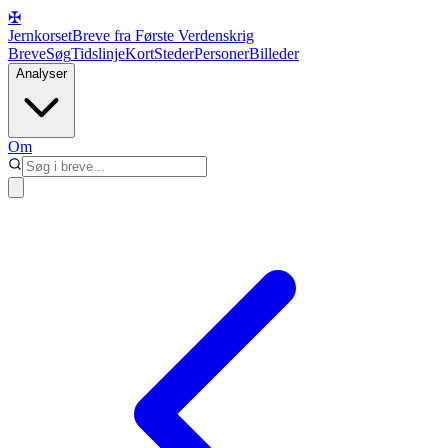
✠
Jernkorset
Breve fra Første Verdenskrig
Breve
Søg
Tidslinje
Kort
Steder
Personer
Billeder
Analyser
Om