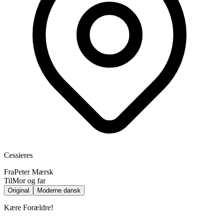
Cessieres
Fra
Peter Mærsk
Til
Mor og far
Original
Moderne dansk
Kære Forældre!