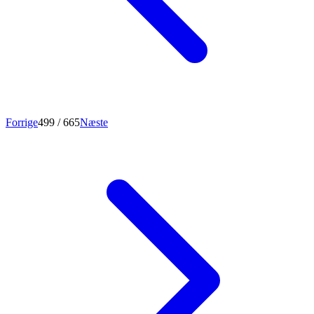
Forrige
499
/ 665
Næste