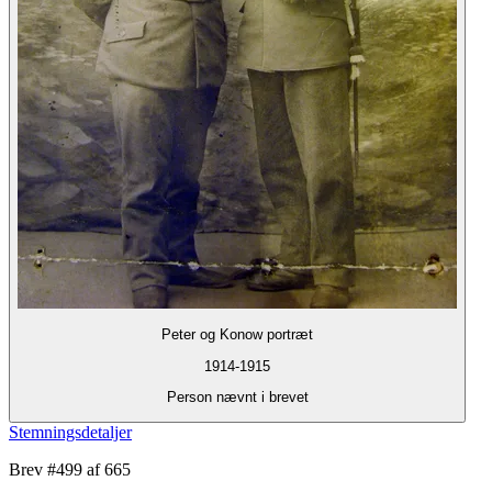
Peter og Konow portræt
1914-1915
Person nævnt i brevet
Stemningsdetaljer
Brev #
499
af 665