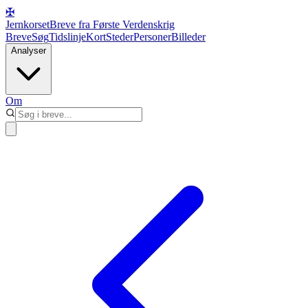
✠
Jernkorset
Breve fra Første Verdenskrig
Breve
Søg
Tidslinje
Kort
Steder
Personer
Billeder
Analyser
Om