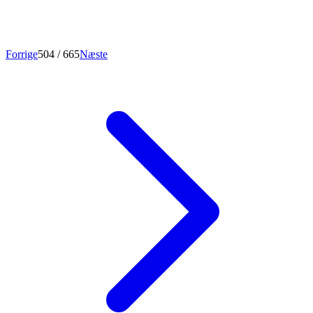
Forrige
504
/ 665
Næste