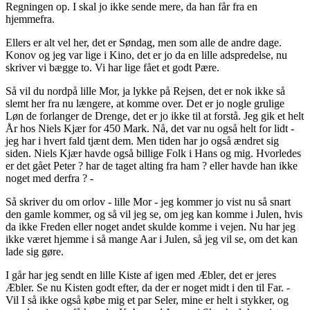
Regningen op. I skal jo ikke sende mere, da han får fra en
hjemmefra.
Ellers er alt vel her, det er Søndag, men som alle de andre dage.
Konov og jeg var lige i Kino, det er jo da en lille adspredelse, nu
skriver vi bægge to. Vi har lige fået et godt Pære.
Så vil du nordpå lille Mor, ja lykke på Rejsen, det er nok ikke så
slemt her fra nu længere, at komme over. Det er jo nogle grulige
Løn de forlanger de Drenge, det er jo ikke til at forstå. Jeg gik et helt
År hos Niels Kjær for 450 Mark. Nå, det var nu også helt for lidt -
jeg har i hvert fald tjænt dem. Men tiden har jo også ændret sig
siden. Niels Kjær havde også billige Folk i Hans og mig. Hvorledes
er det gået Peter ? har de taget alting fra ham ? eller havde han ikke
noget med derfra ? -
Så skriver du om orlov - lille Mor - jeg kommer jo vist nu så snart
den gamle kommer, og så vil jeg se, om jeg kan komme i Julen, hvis
da ikke Freden eller noget andet skulde komme i vejen. Nu har jeg
ikke været hjemme i så mange Aar i Julen, så jeg vil se, om det kan
lade sig gøre.
I går har jeg sendt en lille Kiste af igen med Æbler, det er jeres
Æbler. Se nu Kisten godt efter, da der er noget midt i den til Far. -
Vil I så ikke også købe mig et par Seler, mine er helt i stykker, og