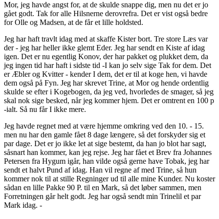
Mor, jeg havde angst for, at de skulde snappe dig, men nu det er jo
gået godt. Tak for alle Hilsnerne derovrefra. Det er vist også bedre
for Olle og Madsen, at de får et lille holdsted.
Jeg har haft travlt idag med at skaffe Kister bort. Tre store Læs var
der - jeg har heller ikke glemt Eder. Jeg har sendt en Kiste af idag
igen. Det er nu egentlig Konov, der har pakket og plukket dem, da
jeg ingen tid har haft i sidste tid -I kan jo selv sige Tak for dem. Det
er Æbler og Kvitter - kender I dem, det er til at koge hen, vi havde
dem også på Fyn. Jeg har skrevet Trine, at Mor og hende ordentlig
skulde se efter i Kogebogen, da jeg ved, hvorledes de smager, så jeg
skal nok sige besked, når jeg kommer hjem. Det er omtrent en 100 p
-ialt. Så nu får I ikke mere.
Jeg havde regnet med at være hjemme omkring ved den 10. - 15.
men nu har den gamle fået 8 dage længere, så det forskyder sig et
par dage. Det er jo ikke let at sige bestemt, da han jo blot har sagt,
såsnart han kommer, kan jeg rejse. Jeg har fået et Brev fra Johannes
Petersen fra Hygum igår, han vilde også gerne have Tobak, jeg har
sendt et halvt Pund af idag. Han vil regne af med Trine, så hun
kommer nok til at stille Regninger ud til alle mine Kunder. Nu koster
sådan en lille Pakke 90 P. til en Mark, så det løber sammen, men
Forretningen går helt godt. Jeg har også sendt min Trinelil et par
Mark idag. -