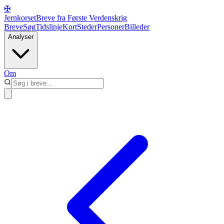
✠
Jernkorset
Breve fra Første Verdenskrig
Breve
Søg
Tidslinje
Kort
Steder
Personer
Billeder
Analyser
Om