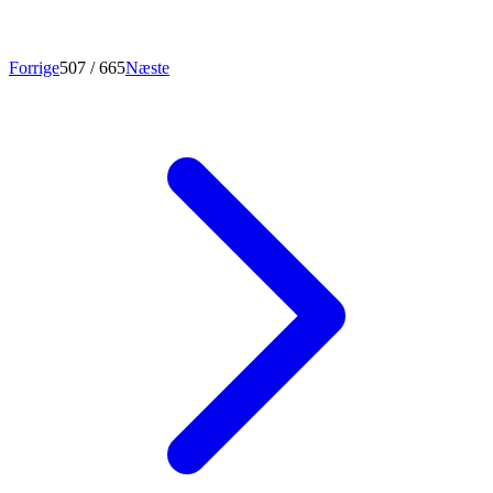
Forrige
507
/ 665
Næste