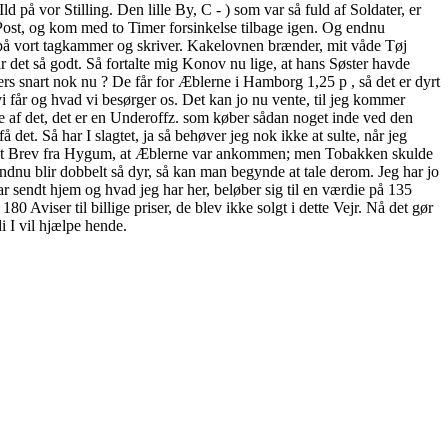
ld på vor Stilling. Den lille By, C - ) som var så fuld af Soldater, er
 Post, og kom med to Timer forsinkelse tilbage igen. Og endnu
e på vort tagkammer og skriver. Kakelovnen brænder, mit våde Tøj
 det så godt. Så fortalte mig Konov nu lige, at hans Søster havde
lers snart nok nu ? De får for Æblerne i Hamborg 1,25 p , så det er dyrt
 vi får og hvad vi besørger os. Det kan jo nu vente, til jeg kommer
re af det, det er en Underoffz. som køber sådan noget inde ved den
det. Så har I slagtet, ja så behøver jeg nok ikke at sulte, når jeg
også et Brev fra Hygum, at Æblerne var ankommen; men Tobakken skulde
endnu blir dobbelt så dyr, så kan man begynde at tale derom. Jeg har jo
r sendt hjem og hvad jeg har her, beløber sig til en værdie på 135
0 Aviser til billige priser, de blev ikke solgt i dette Vejr. Nå det gør
di I vil hjælpe hende.