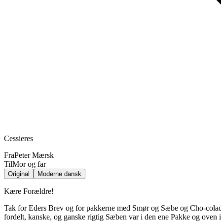
Cessieres
Fra
Peter Mærsk
Til
Mor og far
Original
Moderne dansk
Kære Forældre!
Tak for Eders Brev og for pakkerne med Smør og Sæbe og Cho-colade. 
fordelt, kanske, og ganske rigtig Sæben var i den ene Pakke og oven 