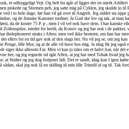
, et udhyggeligt Vejr. Og helt fra igår af ligger der en stærk Artilleri I
nen piskede og Stormen peb, jeg satte mig på Cyklen, jeg skulde jo til
e ved i to hele dage, før han vil gå over til Angreb. Jeg sidder nu opp
indue, og de franske Kanoner tordner. Ja Gud ske lov og tak, at man har
ørst, da de koster 75 P. p , men I vil vel nok have dem. I har kanske el
til Zollenspitze, istedet for hertil, da Konov og jeg har nok i de pakker,
g har thelephoneret straks i Aften; men ved ikke bestemt, om han har me
 ellers for en tid gav nok af den slags her. Nu vil jeg se, om jeg kan få 
ne Penge, lille Mor, og at de alle vil have hos mig. Ja idag fik jeg 
e siger ikke allesom Far. Men vi kan jo tales om et halvt Aar, når det 
vne her, og jeg regnede ud igår Aften, at jeg har med Tobak hvad jeg ha
 at Walter og jeg dog fortjener lidt. Det er sandt, idag kan I igen købe 18
dan, skal jeg nok få en skilling til min lille Trinelil af og til. Tak for