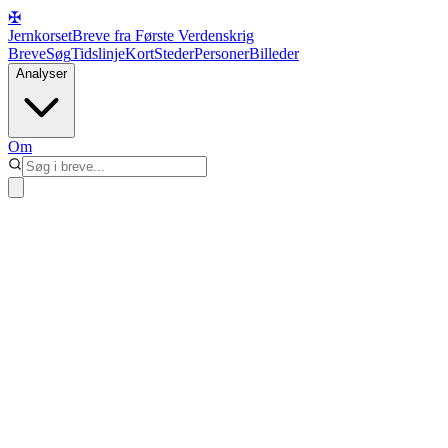
✠
Jernkorset
Breve fra Første Verdenskrig
Breve
Søg
Tidslinje
Kort
Steder
Personer
Billeder
Analyser
Om