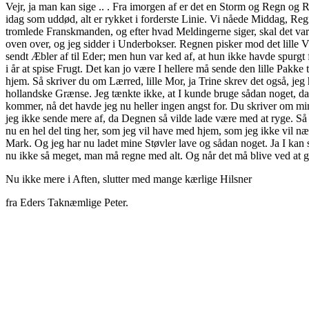
Vejr, ja man kan sige .. . Fra imorgen af er det en Storm og Regn og Rusk
idag som uddød, alt er rykket i forderste Linie. Vi nåede Middag, Reg
tromlede Franskmanden, og efter hvad Meldingerne siger, skal det var
oven over, og jeg sidder i Underbokser. Regnen pisker mod det lille V
sendt Æbler af til Eder; men hun var ked af, at hun ikke havde spurgt f
i år at spise Frugt. Det kan jo være I hellere må sende den lille Pakke 
hjem. Så skriver du om Lærred, lille Mor, ja Trine skrev det også, je
hollandske Grænse. Jeg tænkte ikke, at I kunde bruge sådan noget, da det
kommer, nå det havde jeg nu heller ingen angst for. Du skriver om mi
jeg ikke sende mere af, da Degnen så vilde lade være med at ryge. Så d
nu en hel del ting her, som jeg vil have med hjem, som jeg ikke vil næ
Mark. Og jeg har nu ladet mine Støvler lave og sådan noget. Ja I kan se,
nu ikke så meget, man må regne med alt. Og når det må blive ved at gå så
Nu ikke mere i Aften, slutter med mange kærlige Hilsner
fra Eders Taknæmlige Peter.