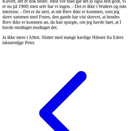
Kuvert, det er nok bedre. Med vor blad går det jo også helt godt, vi
er nu på 1900; men selv har vi ingen. - Det er ikke i Walters og min
interesse. - Det er da sært, at mit Brev ikke er kommen, som jeg
skrev sammen med Fruen, den gamle har vist skrevet, at hendes
Brev ikke er kommen an, da han spurgte, om jeg havde hørt, at I
havde modtaget modtaget det.
Ja ikke mere i Aften. Slutter med mange kærlige Hilsner fra Eders
taknæmljge Peter.