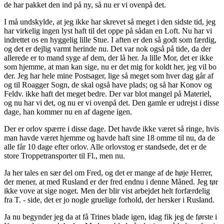
de har pakket den ind på ny, så nu er vi ovenpå det.
I må undskylde, at jeg ikke har skrevet så meget i den sidste tid, jeg
har virkelig ingen lyst haft til det oppe på sådan en Loft. Nu har vi
indrettet os en hyggelig lille Stue. I aften er den så godt som færdig,
og det er dejlig varmt herinde nu. Det var nok også på tide, da der
allerede er to mand syge af dem, der lå her. Ja lille Mor, det er ikke
som hjemme, at man kan sige, nu er det mig for koldt her, jeg vil bo
der. Jeg har hele mine Postsager, lige så meget som hver dag går af
og til Roagger Sogn, de skal også have plads; og så har Konov og
Feldv. ikke haft det meget bedre. Der var blot mangel på Materiel,
og nu har vi det, og nu er vi ovenpå det. Den gamle er udrejst i disse
dage, han kommer nu en af dagene igen.
Der er orlov spærre i disse dage. Det havde ikke været så ringe, hvis
man havde været hjemme og havde haft sine 18 omme til nu, da de
alle får 10 dage efter orlov. Alle orlovstog er standsede, det er de
store Troppetransporter til Fl., men nu.
Ja her tales en sær del om Fred, og det er mange af de høje Herrer,
der mener, at med Rusland er der fred endnu i denne Måned. Jeg tør
ikke vove at sige noget. Men der blir vist arbejdet helt forfærdelig
fra T. - side, det er jo nogle gruelige forhold, der hersker i Rusland.
Ja nu begynder jeg da at få Trines blade igen, idag fik jeg de første i