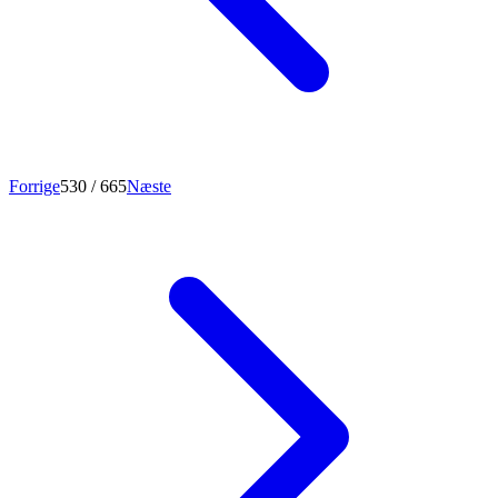
Forrige
530
/ 665
Næste