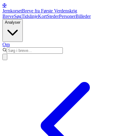
✠
Jernkorset
Breve fra Første Verdenskrig
Breve
Søg
Tidslinje
Kort
Steder
Personer
Billeder
Analyser
Om