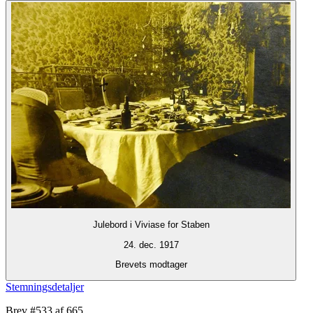
Julebord i Viviase for Staben
24. dec. 1917
Brevets modtager
Stemningsdetaljer
Brev #
533
af 665