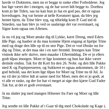
havde vi Doktoren, men nu er begge to raske efter Forholdene. Jeg
har lige været der i morgen, og de har sovet lidt begge to. Dorthea
kom jo før Tiden, saa nu kan hun jo faa en god pas, det er ogsaa
hovedsagen. Jeg var henne at tælle Kreaturer igaar, da blev jeg
hentet hjem, da Trine blev syg, og tilfældig kom P. Gad ind til
Smeden, saa han blev jo ved os saalænge det var overstaaet, og
Signe kom ogsaa om Aftenen.
Ja nu vil jeg og Moer ønske dig til Lykke, kære Dreng, med Eders
lille Pige, og haaber at du maa komme Hjem engang at hjælpe Trine
med og drage den lille op til en stor Pige. Det er vort Ønske nu for
dig og Trine, at det maa ske i en nær fremtid. Imorgen kan Trine
vistnok ikke selv skrive, men maaske i Eftermiddag. De er jo ellers
godt tilpas imorgen. Moer er lige kommen og hun har ikke været
derinde endnu. Tak for dit Kort fra den 26. Nobr. og den lille Pakke
med K og Papirpresseren, og Sukkeret er ogsaa ankommen, de 10 i
god behold, saa det kom lige tilpas for Moer og Trine nu til Jul. Ja
nu vil der jo blive lidt at sanse med for Moer, men det er jo godt, at
vi alle er raske, og der for har vi meget at sige den kjære Gud Fader
Tak for, at det er godt overstaaet.
Ja nu slutter jeg med mangen Hilsener fra Faer og Moer og lille
Trine.
Jeg sendte en lille Pakke af i Gaar til dig med Chokolade og Kage i,