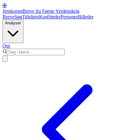
✠
Jernkorset
Breve fra Første Verdenskrig
Breve
Søg
Tidslinje
Kort
Steder
Personer
Billeder
Analyser
Om