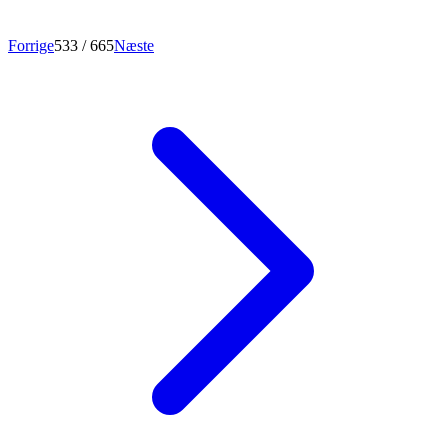
Forrige
533
/ 665
Næste