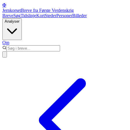
✠
Jernkorset
Breve fra Første Verdenskrig
Breve
Søg
Tidslinje
Kort
Steder
Personer
Billeder
Analyser
Om