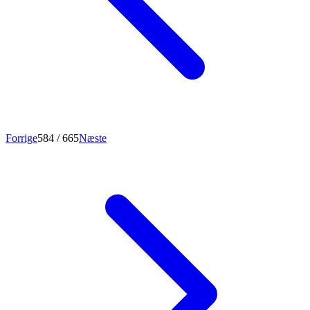
Forrige
584
/ 665
Næste