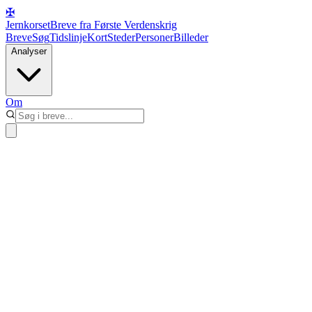
✠
Jernkorset
Breve fra Første Verdenskrig
Breve
Søg
Tidslinje
Kort
Steder
Personer
Billeder
Analyser
Om