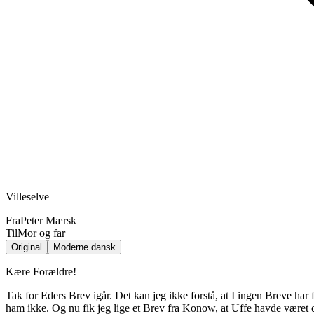
Villeselve
Fra
Peter Mærsk
Til
Mor og far
Original
Moderne dansk
Kære Forældre!
Tak for Eders Brev igår. Det kan jeg ikke forstå, at I ingen Breve har 
ham ikke. Og nu fik jeg lige et Brev fra Konow, at Uffe havde været d