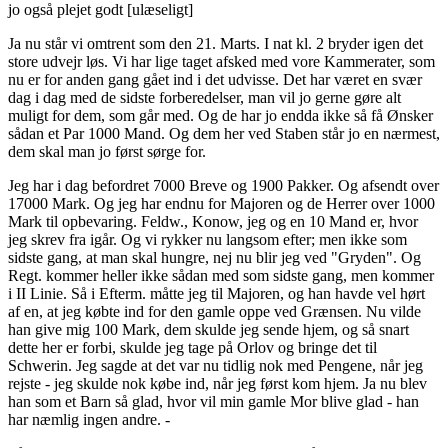
jo også plejet godt [ulæseligt]
Ja nu står vi omtrent som den 21. Marts. I nat kl. 2 bryder igen det
store udvejr løs. Vi har lige taget afsked med vore Kammerater, som
nu er for anden gang gået ind i det udvisse. Det har været en svær
dag i dag med de sidste forberedelser, man vil jo gerne gøre alt
muligt for dem, som går med. Og de har jo endda ikke så få Ønsker
sådan et Par 1000 Mand. Og dem her ved Staben står jo en nærmest,
dem skal man jo først sørge for.
Jeg har i dag befordret 7000 Breve og 1900 Pakker. Og afsendt over
17000 Mark. Og jeg har endnu for Majoren og de Herrer over 1000
Mark til opbevaring. Feldw., Konow, jeg og en 10 Mand er, hvor
jeg skrev fra igår. Og vi rykker nu langsom efter; men ikke som
sidste gang, at man skal hungre, nej nu blir jeg ved "Gryden". Og
Regt. kommer heller ikke sådan med som sidste gang, men kommer
i II Linie. Så i Efterm. måtte jeg til Majoren, og han havde vel hørt
af en, at jeg købte ind for den gamle oppe ved Grænsen. Nu vilde
han give mig 100 Mark, dem skulde jeg sende hjem, og så snart
dette her er forbi, skulde jeg tage på Orlov og bringe det til
Schwerin. Jeg sagde at det var nu tidlig nok med Pengene, når jeg
rejste - jeg skulde nok købe ind, når jeg først kom hjem. Ja nu blev
han som et Barn så glad, hvor vil min gamle Mor blive glad - han
har næmlig ingen andre. -