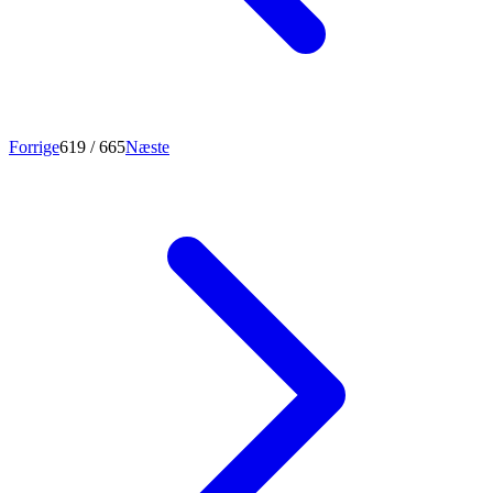
Forrige
619
/ 665
Næste