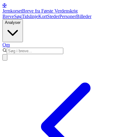
✠
Jernkorset
Breve fra Første Verdenskrig
Breve
Søg
Tidslinje
Kort
Steder
Personer
Billeder
Analyser
Om