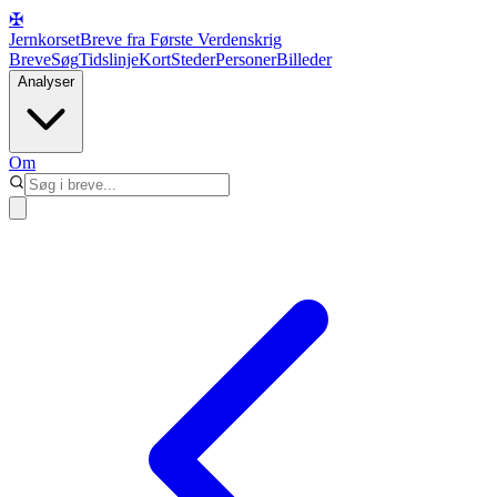
✠
Jernkorset
Breve fra Første Verdenskrig
Breve
Søg
Tidslinje
Kort
Steder
Personer
Billeder
Analyser
Om