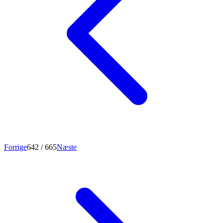
Forrige
642
/ 665
Næste