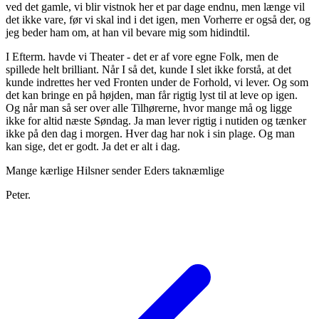
ved det gamle, vi blir vistnok her et par dage endnu, men længe vil
det ikke vare, før vi skal ind i det igen, men Vorherre er også der, og
jeg beder ham om, at han vil bevare mig som hidindtil.
I Efterm. havde vi Theater - det er af vore egne Folk, men de
spillede helt brilliant. Når I så det, kunde I slet ikke forstå, at det
kunde indrettes her ved Fronten under de Forhold, vi lever. Og som
det kan bringe en på højden, man får rigtig lyst til at leve op igen.
Og når man så ser over alle Tilhørerne, hvor mange må og ligge
ikke for altid næste Søndag. Ja man lever rigtig i nutiden og tænker
ikke på den dag i morgen. Hver dag har nok i sin plage. Og man
kan sige, det er godt. Ja det er alt i dag.
Mange kærlige Hilsner sender Eders taknæmlige
Peter.