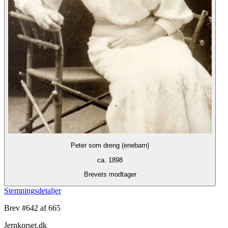
Peter som dreng (enebarn)
ca. 1898
Brevets modtager
Stemningsdetaljer
Brev #
642
af 665
Jernkorset.dk