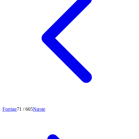
Forrige
71
/ 665
Næste