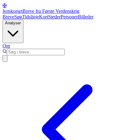
✠
Jernkorset
Breve fra Første Verdenskrig
Breve
Søg
Tidslinje
Kort
Steder
Personer
Billeder
Analyser
Om