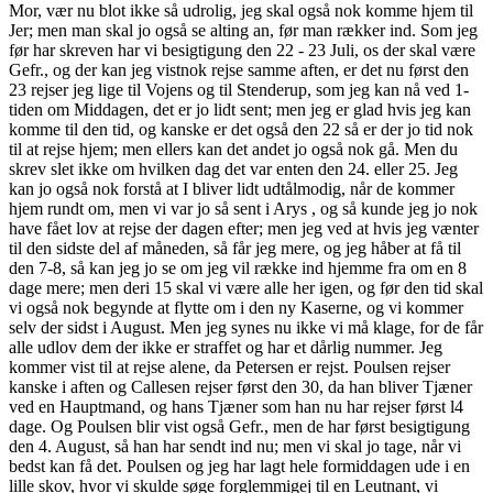
Mor, vær nu blot ikke så udrolig, jeg skal også nok komme hjem til
Jer; men man skal jo også se alting an, før man rækker ind. Som jeg
før har skreven har vi besigtigung den 22 - 23 Juli, os der skal være
Gefr., og der kan jeg vistnok rejse samme aften, er det nu først den
23 rejser jeg lige til Vojens og til Stenderup, som jeg kan nå ved 1-
tiden om Middagen, det er jo lidt sent; men jeg er glad hvis jeg kan
komme til den tid, og kanske er det også den 22 så er der jo tid nok
til at rejse hjem; men ellers kan det andet jo også nok gå. Men du
skrev slet ikke om hvilken dag det var enten den 24. eller 25. Jeg
kan jo også nok forstå at I bliver lidt udtålmodig, når de kommer
hjem rundt om, men vi var jo så sent i Arys , og så kunde jeg jo nok
have fået lov at rejse der dagen efter; men jeg ved at hvis jeg vænter
til den sidste del af måneden, så får jeg mere, og jeg håber at få til
den 7-8, så kan jeg jo se om jeg vil række ind hjemme fra om en 8
dage mere; men deri 15 skal vi være alle her igen, og før den tid skal
vi også nok begynde at flytte om i den ny Kaserne, og vi kommer
selv der sidst i August. Men jeg synes nu ikke vi må klage, for de får
alle udlov dem der ikke er straffet og har et dårlig nummer. Jeg
kommer vist til at rejse alene, da Petersen er rejst. Poulsen rejser
kanske i aften og Callesen rejser først den 30, da han bliver Tjæner
ved en Hauptmand, og hans Tjæner som han nu har rejser først l4
dage. Og Poulsen blir vist også Gefr., men de har først besigtigung
den 4. August, så han har sendt ind nu; men vi skal jo tage, når vi
bedst kan få det. Poulsen og jeg har lagt hele formiddagen ude i en
lille skov, hvor vi skulde søge forglemmigej til en Leutnant, vi