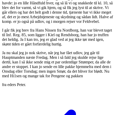
havde: jo en lille Håndfuld hver, og så lå vi og snakkede til kl. 10, så
blev det for varmt, så vi gik hjem, og så fik jeg lyst til at skrive. Vi
går ellers og har det helt godt i denne tid, tjæneste har vi ikke meget
af, det er jo mest Arbejdstjeneste og skydning og sådan lidt. Halve af
komp. er jo også på udlov, og i morgen rejser vor Feldvebel.
I går fik jeg brev fra Hans Nissen fra Nordborg, han var blevet taget
til Inf. Reg. 85, som ligger i Kiel og Rendsborg, han har jo truffen
det heldig. Ja I kan tro, jeg er glad ved at jeg ikke tør med igen,
skønt tiden er gået forfærdelig hurtig.
Ja nu skal jeg jo nok skrive, når jeg har fået udlov, jeg går til
Hauptmanden næste Fredag. Men i så fald jeg skulde rejse lige
dertil, kan I så ikke sende mig et par ordentlige Strømper, da alle de
andre er stoppet. I kan jo sende en lille pakke hjemmefra med dem i
Onsdag eller Torsdag; men ingen Smør, da det bliver for blødt. Nu
med Hi1sen og mange tak for Pengene og pakken
fra eders Peter.