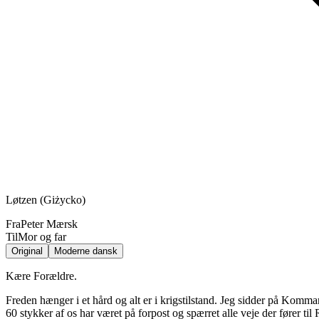
Løtzen (Giżycko)
Fra
Peter Mærsk
Til
Mor og far
Original
Moderne dansk
Kære Forældre.
Freden hænger i et hård og alt er i krigstilstand. Jeg sidder på Komma
60 stykker af os har været på forpost og spærret alle veje der fører ti