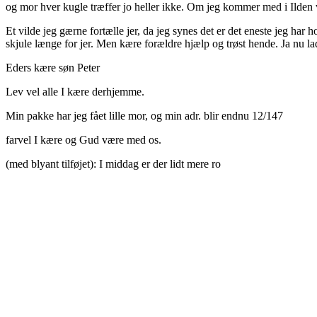
og mor hver kugle træffer jo heller ikke. Om jeg kommer med i Ilden ve
Et vilde jeg gærne fortælle jer, da jeg synes det er det eneste jeg har
skjule længe for jer. Men kære forældre hjælp og trøst hende. Ja nu l
Eders kære søn Peter
Lev vel alle I kære derhjemme.
Min pakke har jeg fået lille mor, og min adr. blir endnu 12/147
farvel I kære og Gud være med os.
(med blyant tilføjet): I middag er der lidt mere ro