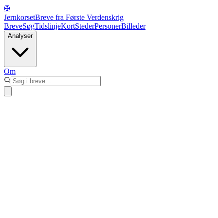
✠
Jernkorset
Breve fra Første Verdenskrig
Breve
Søg
Tidslinje
Kort
Steder
Personer
Billeder
Analyser
Om