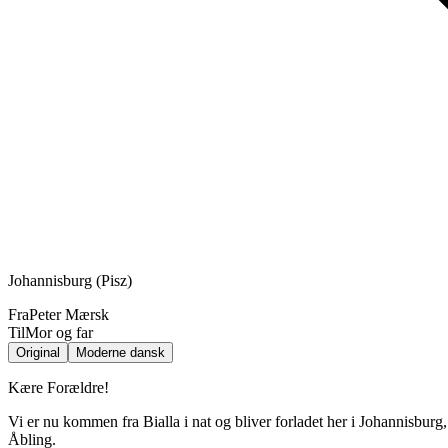
Johannisburg (Pisz)
Fra
Peter Mærsk
Til
Mor og far
Original
Moderne dansk
Kære Forældre!
Vi er nu kommen fra Bialla i nat og bliver forladet her i Johannisbu
Åbling.