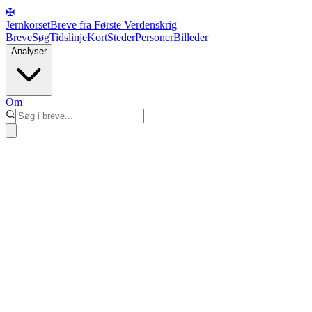
✠
Jernkorset
Breve fra Første Verdenskrig
Breve
Søg
Tidslinje
Kort
Steder
Personer
Billeder
Analyser
Om