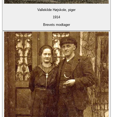
Vallekilde Højskole, piger
1914
Brevets modtager