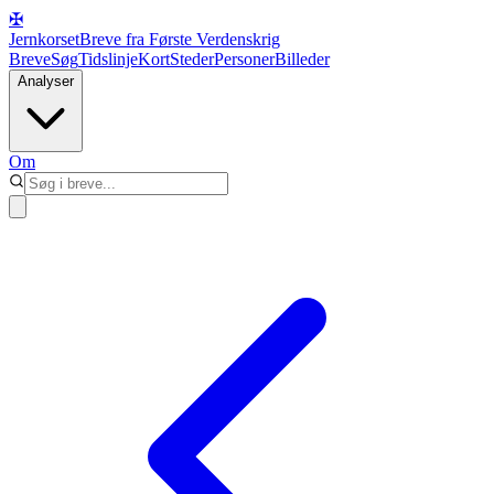
✠
Jernkorset
Breve fra Første Verdenskrig
Breve
Søg
Tidslinje
Kort
Steder
Personer
Billeder
Analyser
Om