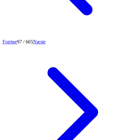
Forrige
97
/ 665
Næste