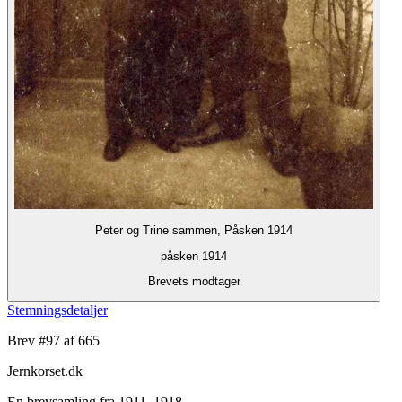
Peter og Trine sammen, Påsken 1914
påsken 1914
Brevets modtager
Stemningsdetaljer
Brev #
97
af 665
Jernkorset.dk
En brevsamling fra 1911–1918