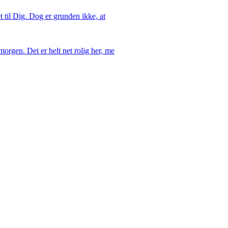
t til Dig. Dog er grunden ikke, at
orgen. Det er helt net rolig her, me