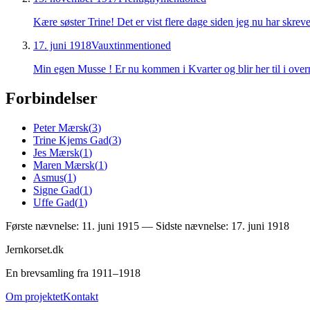
Kære søster Trine! Det er vist flere dage siden jeg nu har skreve
17. juni 1918
Vauxtin
mentioned
Min egen Musse ! Er nu kommen i Kvarter og blir her til i overm
Forbindelser
Peter Mærsk
(
3
)
Trine Kjems Gad
(
3
)
Jes Mærsk
(
1
)
Maren Mærsk
(
1
)
Asmus
(
1
)
Signe Gad
(
1
)
Uffe Gad
(
1
)
Første nævnelse:
11. juni 1915
— Sidste nævnelse:
17. juni 1918
Jernkorset.dk
En brevsamling fra 1911–1918
Om projektet
Kontakt