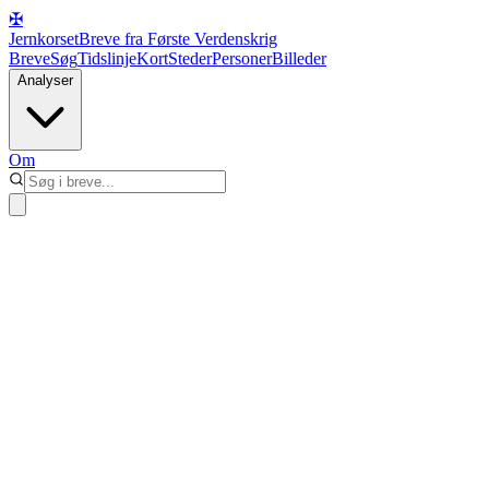
✠
Jernkorset
Breve fra Første Verdenskrig
Breve
Søg
Tidslinje
Kort
Steder
Personer
Billeder
Analyser
Om