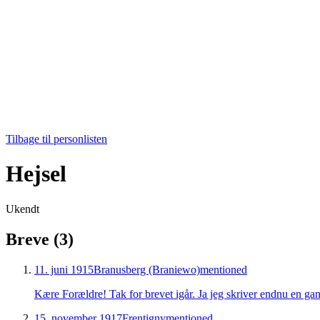
Tilbage til personlisten
Hejsel
Ukendt
Breve (
3
)
11. juni 1915
Branusberg (Braniewo)
mentioned
Kære Forældre! Tak for brevet igår. Ja jeg skriver endnu en gan
15. november 1917
Frentigny
mentioned