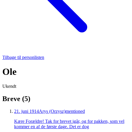
Tilbage til personlisten
Ole
Ukendt
Breve (
5
)
21. juni 1914
Arys (Orzysz)
mentioned
Kære Forældre! Tak for brevet igår, og for pakken, som vel
kommer en af de første dage. Det er dog