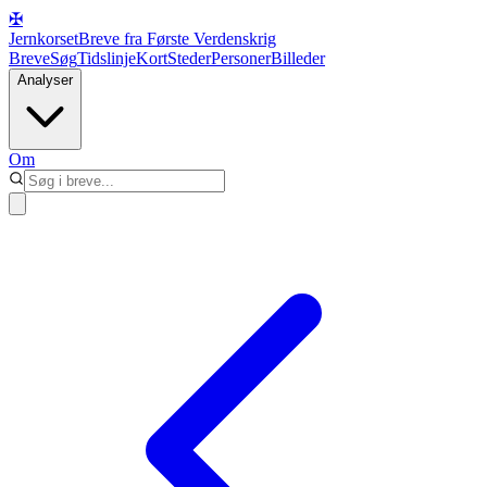
✠
Jernkorset
Breve fra Første Verdenskrig
Breve
Søg
Tidslinje
Kort
Steder
Personer
Billeder
Analyser
Om