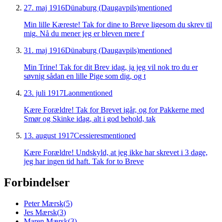
27. maj 1916
Dünaburg (Daugavpils)
mentioned
Min lille Kæreste! Tak for dine to Breve ligesom du skrev til
mig. Nå du mener jeg er bleven mere f
31. maj 1916
Dünaburg (Daugavpils)
mentioned
Min Trine! Tak for dit Brev idag, ja jeg vil nok tro du er
søvnig sådan en lille Pige som dig, og t
23. juli 1917
Laon
mentioned
Kære Forældre! Tak for Brevet igår, og for Pakkerne med
Smør og Skinke idag, alt i god behold, tak
13. august 1917
Cessieres
mentioned
Kære Forældre! Undskyld, at jeg ikke har skrevet i 3 dage,
jeg har ingen tid haft. Tak for to Breve
Forbindelser
Peter Mærsk
(
5
)
Jes Mærsk
(
3
)
Maren Mærsk
(
3
)