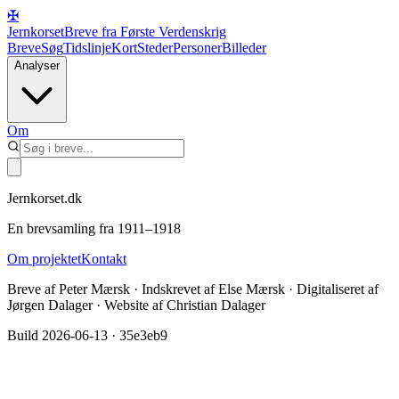
✠
Jernkorset
Breve fra Første Verdenskrig
Breve
Søg
Tidslinje
Kort
Steder
Personer
Billeder
Analyser
Om
Jernkorset.dk
En brevsamling fra 1911–1918
Om projektet
Kontakt
Breve af Peter Mærsk · Indskrevet af Else Mærsk · Digitaliseret af
Jørgen Dalager · Website af Christian Dalager
Build
2026-06-13
·
35e3eb9