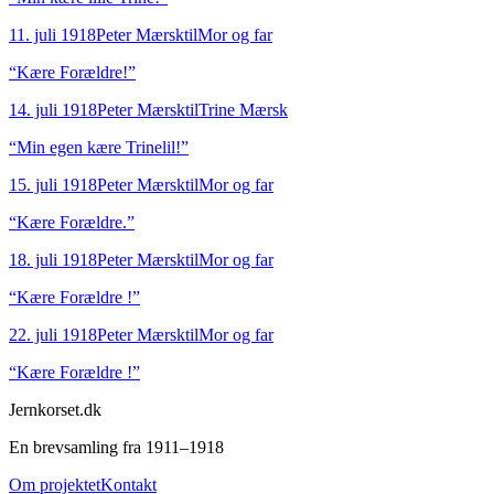
11. juli 1918
Peter Mærsk
til
Mor og far
“
Kære Forældre!
”
14. juli 1918
Peter Mærsk
til
Trine Mærsk
“
Min egen kære Trinelil!
”
15. juli 1918
Peter Mærsk
til
Mor og far
“
Kære Forældre.
”
18. juli 1918
Peter Mærsk
til
Mor og far
“
Kære Forældre !
”
22. juli 1918
Peter Mærsk
til
Mor og far
“
Kære Forældre !
”
Jernkorset.dk
En brevsamling fra 1911–1918
Om projektet
Kontakt