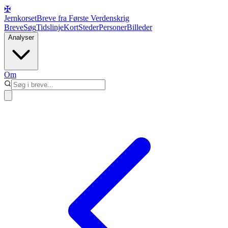
✠
Jernkorset
Breve fra Første Verdenskrig
Breve
Søg
Tidslinje
Kort
Steder
Personer
Billeder
Analyser
Om