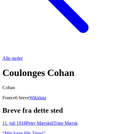
Alle steder
Coulonges Cohan
Cohan
France
6
breve
Wikidata
Breve fra dette sted
11. juli 1918
Peter Mærsk
til
Trine Mærsk
“
Min kære lille Trine!
”