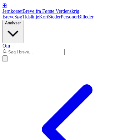
✠
Jernkorset
Breve fra Første Verdenskrig
Breve
Søg
Tidslinje
Kort
Steder
Personer
Billeder
Analyser
Om