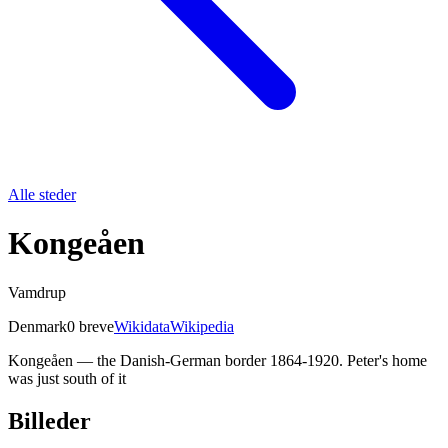
Alle steder
Kongeåen
Vamdrup
Denmark
0
breve
Wikidata
Wikipedia
Kongeåen — the Danish-German border 1864-1920. Peter's home
was just south of it
Billeder