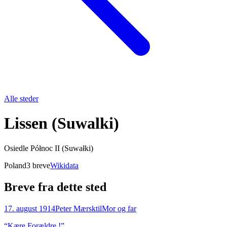
Alle steder
Lissen (Suwalki)
Osiedle Północ II (Suwałki)
Poland
3
breve
Wikidata
Breve fra dette sted
17. august 1914
Peter Mærsk
til
Mor og far
“
Kære Forældre !
”