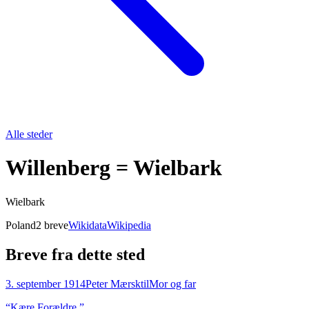
Alle steder
Willenberg = Wielbark
Wielbark
Poland
2
breve
Wikidata
Wikipedia
Breve fra dette sted
3. september 1914
Peter Mærsk
til
Mor og far
“
Kære Forældre.
”