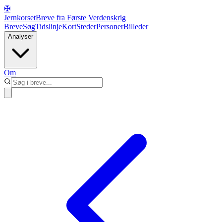
✠
Jernkorset
Breve fra Første Verdenskrig
Breve
Søg
Tidslinje
Kort
Steder
Personer
Billeder
Analyser
Om