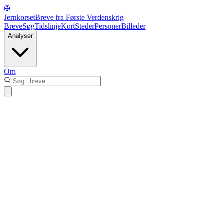
✠
Jernkorset
Breve fra Første Verdenskrig
Breve
Søg
Tidslinje
Kort
Steder
Personer
Billeder
Analyser
Om