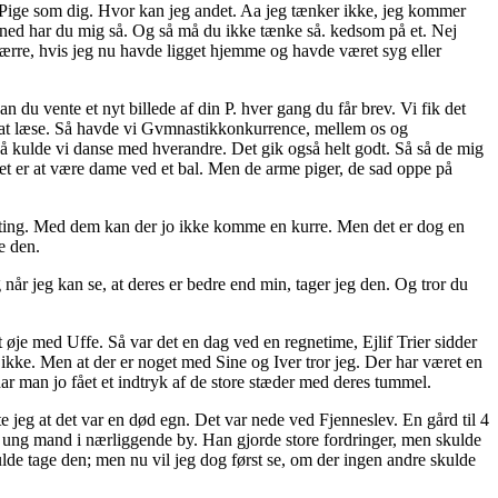
e Pige som dig. Hvor kan jeg andet. Aa jeg tænker ikke, jeg kommer
måned har du mig så. Og så må du ikke tænke så. kedsom på et. Nej
værre, hvis jeg nu havde ligget hjemme og havde været syg eller
n du vente et nyt billede af din P. hver gang du får brev. Vi fik det
il at læse. Så havde vi Gvmnastikkonkurrence, mellem os og
så kulde vi danse med hverandre. Det gik også helt godt. Så så de mig
det er at være dame ved et bal. Men de arme piger, de sad oppe på
l ting. Med dem kan der jo ikke komme en kurre. Men det er dog en
e den.
når jeg kan se, at deres er bedre end min, tager jeg den. Og tror du
øje med Uffe. Så var det en dag ved en regnetime, Ejlif Trier sidder
 ikke. Men at der er noget med Sine og Iver tror jeg. Der har været en
ar man jo fået et indtryk af de store stæder med deres tummel.
rte jeg at det var en død egn. Det var nede ved Fjenneslev. En gård til 4
n ung mand i nærliggende by. Han gjorde store fordringer, men skulde
lde tage den; men nu vil jeg dog først se, om der ingen andre skulde