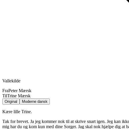
Vallekilde
Fra
Peter Mærsk
Til
Trine Mærsk
Original
Moderne dansk
Kære lille Trine.
Tak for brevet. Ja jeg kommer nok til at skrive snart igen. Jeg kan i
mig har du og kom kun med dine Sorger. Jag skal nok hjælpe dig at b