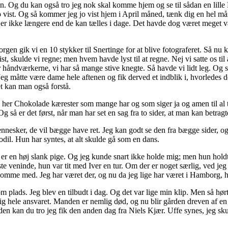
en. Og du kan også tro jeg nok skal komme hjem og se til sådan en lill
 jo vist. Og så kommer jeg jo vist hjem i April måned, tænk dig en hel 
r er ikke længere end de kan tælles i dage. Det havde dog været meget 
gen gik vi en 10 stykker til Snertinge for at blive fotograferet. Så nu ka
t, skulde vi regne; men hvem havde lyst til at regne. Nej vi satte os t
 håndværkerne, vi har så mange stive knegte. Så havde vi lidt leg. Og 
eg måtte være dame hele aftenen og fik derved et indblik i, hvorledes 
t kan man også forstå.
e her Chokolade kærester som mange har og som siger ja og amen til a
så er det først, når man har set en sag fra to sider, at man kan betragt
nesker, de vil bægge have ret. Jeg kan godt se den fra bægge sider, og 
dil. Hun har syntes, at alt skulde gå som en dans.
r en høj slank pige. Og jeg kunde snart ikke holde mig; men hun holdt 
te veninde, hun var tit med Iver en tur. Om der er noget særlig, ved jeg
 komme med. Jeg har været der, og nu da jeg lige har været i Hamborg, h
 om plads. Jeg blev en tilbudt i dag. Og det var lige min klip. Men så hø
ig hele ansvaret. Manden er nemlig død, og nu blir gården dreven af e
en kan du tro jeg fik den anden dag fra Niels Kjær. Uffe synes, jeg sku