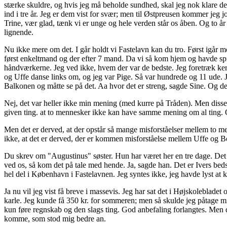
stærke skuldre, og hvis jeg må beholde sundhed, skal jeg nok klare d
ind i tre år. Jeg er dem vist for svær; men til Østpreusen kommer jeg
Trine, vær glad, tænk vi er unge og hele verden står os åben. Og to å
lignende.
Nu ikke mere om det. I går holdt vi Fastelavn kan du tro. Først igår mor
først enkeltmand og der efter 7 mand. Da vi så kom hjem og havde spis
håndværkerne. Jeg ved ikke, hvem der var de bedste. Jeg foretræk ker
og Uffe danse links om, og jeg var Pige. Så var hundrede og 11 ude. J
Balkonen og måtte se på det. Aa hvor det er streng, sagde Sine. Og de
Nej, det var heller ikke min mening (med kurre på Tråden). Men diss
given ting. at to mennesker ikke kan have samme mening om al ting. Og 
Men det er derved, at der opstår så mange misforståelser mellem to men
ikke, at det er derved, der er kommen misforståelse mellem Uffe og Bo
Du skrev om "Augustinus" søster. Hun har været her en tre dage. Det e
ved os, så kom det på tale med hende. Ja, sagde han. Det er Ivers beds
hel del i København i Fastelavnen. Jeg syntes ikke, jeg havde lyst at
Ja nu vil jeg vist få breve i massevis. Jeg har sat det i Højskolebladet
karle. Jeg kunde få 350 kr. for sommeren; men så skulde jeg påtage m
kun føre regnskab og den slags ting. God anbefaling forlangtes. Men d
komme, som stod mig bedre an.