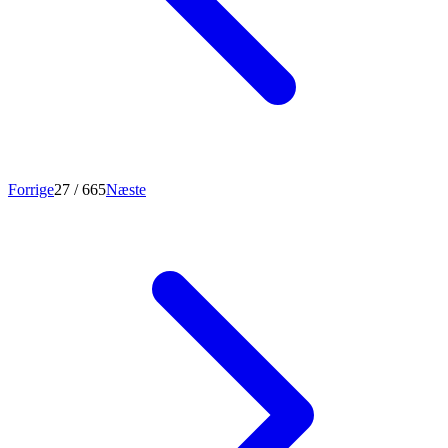
Forrige
27
/ 665
Næste