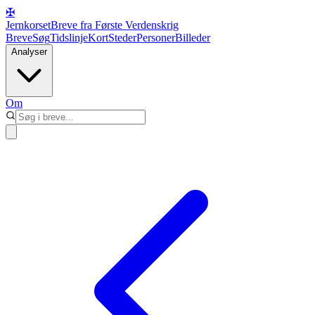
✠
Jernkorset
Breve fra Første Verdenskrig
Breve
Søg
Tidslinje
Kort
Steder
Personer
Billeder
Analyser
Om