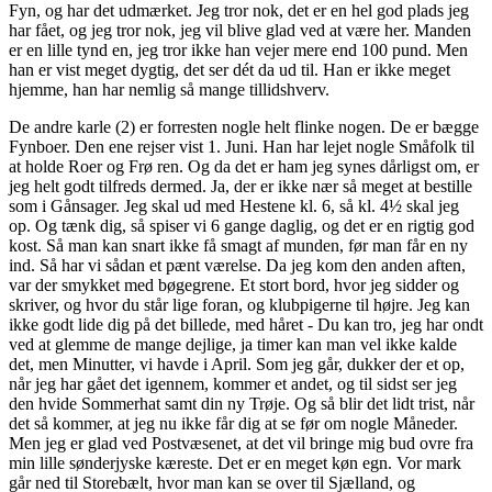
Fyn, og har det udmærket. Jeg tror nok, det er en hel god plads jeg
har fået, og jeg tror nok, jeg vil blive glad ved at være her. Manden
er en lille tynd en, jeg tror ikke han vejer mere end 100 pund. Men
han er vist meget dygtig, det ser dét da ud til. Han er ikke meget
hjemme, han har nemlig så mange tillidshverv.
De andre karle (2) er forresten nogle helt flinke nogen. De er bægge
Fynboer. Den ene rejser vist 1. Juni. Han har lejet nogle Småfolk til
at holde Roer og Frø ren. Og da det er ham jeg synes dårligst om, er
jeg helt godt tilfreds dermed. Ja, der er ikke nær så meget at bestille
som i Gånsager. Jeg skal ud med Hestene kl. 6, så kl. 4½ skal jeg
op. Og tænk dig, så spiser vi 6 gange daglig, og det er en rigtig god
kost. Så man kan snart ikke få smagt af munden, før man får en ny
ind. Så har vi sådan et pænt værelse. Da jeg kom den anden aften,
var der smykket med bøgegrene. Et stort bord, hvor jeg sidder og
skriver, og hvor du står lige foran, og klubpigerne til højre. Jeg kan
ikke godt lide dig på det billede, med håret - Du kan tro, jeg har ondt
ved at glemme de mange dejlige, ja timer kan man vel ikke kalde
det, men Minutter, vi havde i April. Som jeg går, dukker der et op,
når jeg har gået det igennem, kommer et andet, og til sidst ser jeg
den hvide Sommerhat samt din ny Trøje. Og så blir det lidt trist, når
det så kommer, at jeg nu ikke får dig at se før om nogle Måneder.
Men jeg er glad ved Postvæsenet, at det vil bringe mig bud ovre fra
min lille sønderjyske kæreste. Det er en meget køn egn. Vor mark
går ned til Storebælt, hvor man kan se over til Sjælland, og