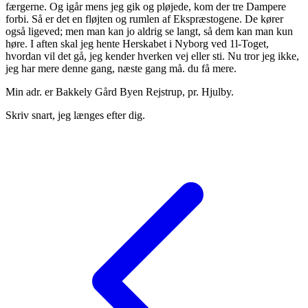
færgerne. Og igår mens jeg gik og pløjede, kom der tre Dampere
forbi. Så er det en fløjten og rumlen af Ekspræstogene. De kører
også ligeved; men man kan jo aldrig se langt, så dem kan man kun
høre. I aften skal jeg hente Herskabet i Nyborg ved 1l-Toget,
hvordan vil det gå, jeg kender hverken vej eller sti. Nu tror jeg ikke,
jeg har mere denne gang, næste gang må. du få mere.
Min adr. er Bakkely Gård Byen Rejstrup, pr. Hjulby.
Skriv snart, jeg længes efter dig.