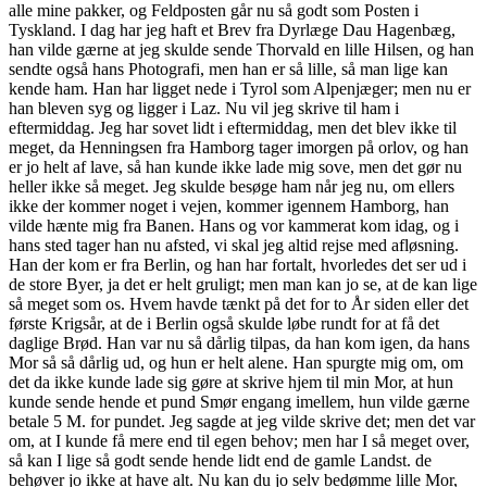
alle mine pakker, og Feldposten går nu så godt som Posten i
Tyskland. I dag har jeg haft et Brev fra Dyrlæge Dau Hagenbæg,
han vilde gærne at jeg skulde sende Thorvald en lille Hilsen, og han
sendte også hans Photografi, men han er så lille, så man lige kan
kende ham. Han har ligget nede i Tyrol som Alpenjæger; men nu er
han bleven syg og ligger i Laz. Nu vil jeg skrive til ham i
eftermiddag. Jeg har sovet lidt i eftermiddag, men det blev ikke til
meget, da Henningsen fra Hamborg tager imorgen på orlov, og han
er jo helt af lave, så han kunde ikke lade mig sove, men det gør nu
heller ikke så meget. Jeg skulde besøge ham når jeg nu, om ellers
ikke der kommer noget i vejen, kommer igennem Hamborg, han
vilde hænte mig fra Banen. Hans og vor kammerat kom idag, og i
hans sted tager han nu afsted, vi skal jeg altid rejse med afløsning.
Han der kom er fra Berlin, og han har fortalt, hvorledes det ser ud i
de store Byer, ja det er helt gruligt; men man kan jo se, at de kan lige
så meget som os. Hvem havde tænkt på det for to År siden eller det
første Krigsår, at de i Berlin også skulde løbe rundt for at få det
daglige Brød. Han var nu så dårlig tilpas, da han kom igen, da hans
Mor så så dårlig ud, og hun er helt alene. Han spurgte mig om, om
det da ikke kunde lade sig gøre at skrive hjem til min Mor, at hun
kunde sende hende et pund Smør engang imellem, hun vilde gærne
betale 5 M. for pundet. Jeg sagde at jeg vilde skrive det; men det var
om, at I kunde få mere end til egen behov; men har I så meget over,
så kan I lige så godt sende hende lidt end de gamle Landst. de
behøver jo ikke at have alt. Nu kan du jo selv bedømme lille Mor,