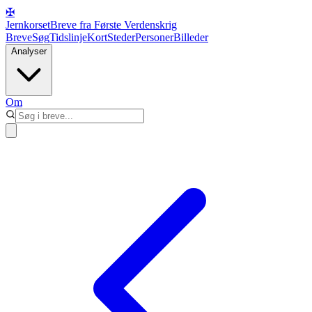
✠
Jernkorset
Breve fra Første Verdenskrig
Breve
Søg
Tidslinje
Kort
Steder
Personer
Billeder
Analyser
Om