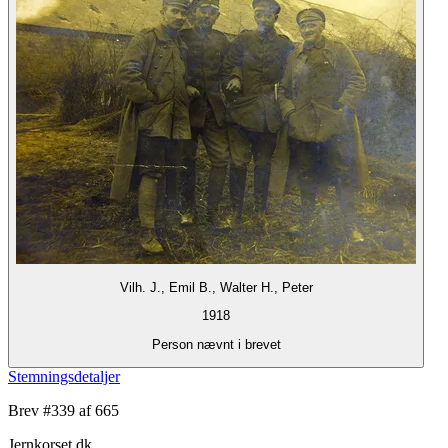
Vilh. J., Emil B., Walter H., Peter
1918
Person nævnt i brevet
Stemningsdetaljer
Brev #
339
af 665
Jernkorset.dk