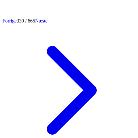
Forrige
339
/ 665
Næste