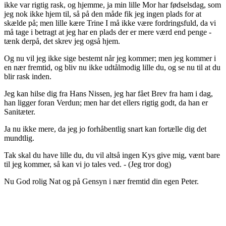
ikke var rigtig rask, og hjemme, ja min lille Mor har fødselsdag, som
jeg nok ikke hjem til, så på den måde fik jeg ingen plads for at
skælde på; men lille kære Trine I må ikke være fordringsfuld, da vi
må tage i betragt at jeg har en plads der er mere værd end penge -
tænk derpå, det skrev jeg også hjem.
Og nu vil jeg ikke sige bestemt når jeg kommer; men jeg kommer i
en nær fremtid, og bliv nu ikke udtålmodig lille du, og se nu til at du
blir rask inden.
Jeg kan hilse dig fra Hans Nissen, jeg har fået Brev fra ham i dag,
han ligger foran Verdun; men har det ellers rigtig godt, da han er
Sanitæter.
Ja nu ikke mere, da jeg jo forhåbentlig snart kan fortælle dig det
mundtlig.
Tak skal du have lille du, du vil altså ingen Kys give mig, vænt bare
til jeg kommer, så kan vi jo tales ved. - (Jeg tror dog)
Nu God rolig Nat og på Gensyn i nær fremtid din egen Peter.