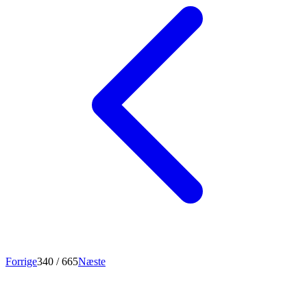
Forrige
340
/ 665
Næste