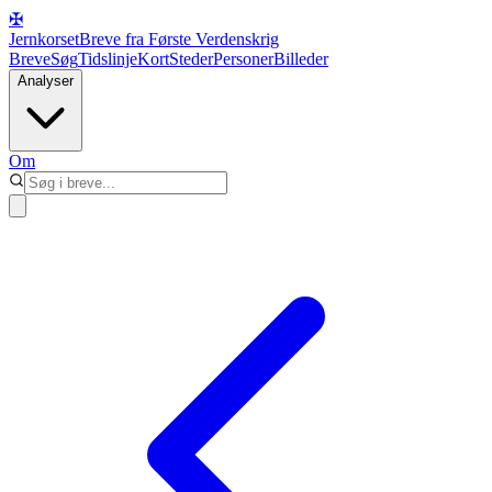
✠
Jernkorset
Breve fra Første Verdenskrig
Breve
Søg
Tidslinje
Kort
Steder
Personer
Billeder
Analyser
Om