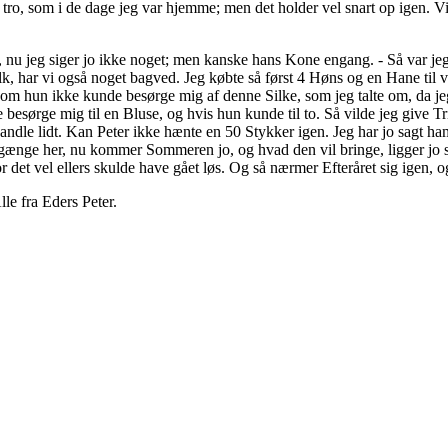
 tro, som i de dage jeg var hjemme; men det holder vel snart op igen. Vi
nu jeg siger jo ikke noget; men kanske hans Kone engang. - Så var jeg på 
k, har vi også noget bagved. Jeg købte så først 4 Høns og en Hane til 
eg, om hun ikke kunde besørge mig af denne Silke, som jeg talte om, da
e besørge mig til en Bluse, og hvis hun kunde til to. Så vilde jeg give
handle lidt. Kan Peter ikke hænte en 50 Stykker igen. Jeg har jo sagt 
 gænge her, nu kommer Sommeren jo, og hvad den vil bringe, ligger jo sk
or det vel ellers skulde have gået løs. Og så nærmer Efteråret sig igen, 
le fra Eders Peter.