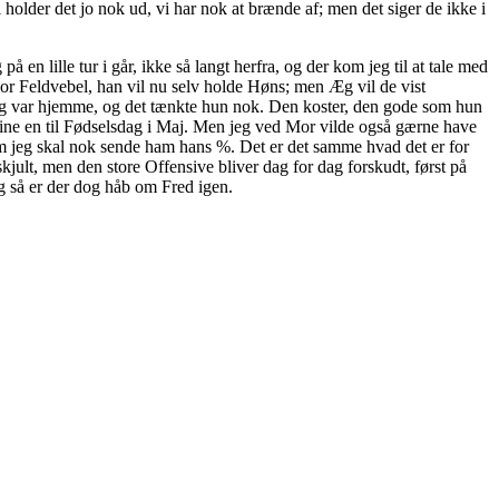
 holder det jo nok ud, vi har nok at brænde af; men det siger de ikke i
en lille tur i går, ikke så langt herfra, og der kom jeg til at tale med
vor Feldvebel, han vil nu selv holde Høns; men Æg vil de vist
 jeg var hjemme, og det tænkte hun nok. Den koster, den gode som hun
 Trine en til Fødselsdag i Maj. Men jeg ved Mor vilde også gærne have
ham jeg skal nok sende ham hans %. Det er det samme hvad det er for
jult, men den store Offensive bliver dag for dag forskudt, først på
og så er der dog håb om Fred igen.