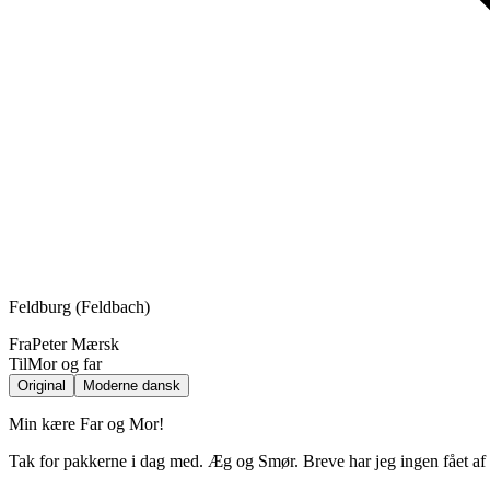
Feldburg (Feldbach)
Fra
Peter Mærsk
Til
Mor og far
Original
Moderne dansk
Min kære Far og Mor!
Tak for pakkerne i dag med. Æg og Smør. Breve har jeg ingen fået af i