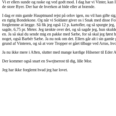
Vi er ellers sunde og raske og ved godt mod. I dag har vi Vinter, kan I
de store Byer. Der har de hverken at bide eller at brænde.
I dag er min gamle Hauptmand rejst på orlov igen, nu vil han gifte sig, 
en rigtig Bondekone. Og når vi Soldater giver os i Snak med disse Fol
forglemme at lægge. Så fik jeg også 12 p. kartofler, og så spurgte j
sagde, 6,75 pr. Meter. Jeg tænkte over det, og så sagde jeg, hun skuld
en. Ja så skal du sende mig en pakke med Sæbe, for så skal jeg først 
noget, også Barbér Sæbe. Ja nu nok om det. Ellers går alt i sin gamle
grund af Vinteren, og så at vore Tropper er gået tilbage ved Arras, hv
Ja nu ikke mere i Aften, slutter med mange kærlige Hilsener til Eder Al
Der kommer også snart en Swejtserost til dig, lille Mor.
Jeg har ikke forglemt hvad jeg har lovet.