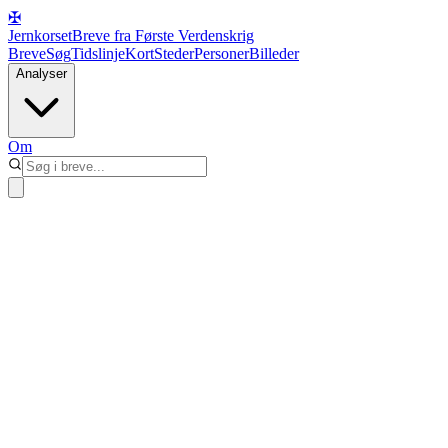
✠
Jernkorset
Breve fra Første Verdenskrig
Breve
Søg
Tidslinje
Kort
Steder
Personer
Billeder
Analyser
Om